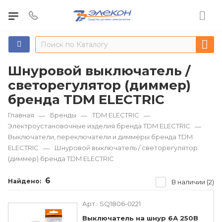
Шнуровой выключатель /
светорегулятор (диммер)
бренда TDM ЕLECTRIC
Главная
Бренды
TDM ЕLECTRIC
—
—
—
Электроустановочные изделия бренда TDM ЕLECTRIC
—
Выключатели, переключатели и диммеры бренда TDM
ЕLECTRIC
Шнуровой выключатель / светорегулятор
—
(диммер) бренда TDM ЕLECTRIC
6
Найдено:
В наличии (2)
Арт.:
SQ1806-0221
Выключатель на шнур 6А 250В