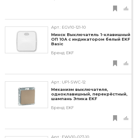
Арт.:
EGV10-121-10
Минск Выключатель 1-клавишный
ОП 10А с индикатором белый EKF
Basic
Бренд:
EKF
Арт.:
UP1-SWC-12
Механизм выключателя,
одноклавишный, перекрёстный,
шампань Эпика EKF
Бренд:
EKF
Арт.:
EWV10-027-10