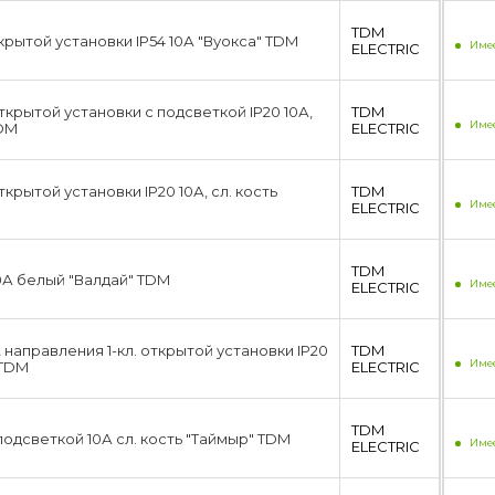
TDM
крытой установки IP54 10А "Вуокса" TDM
Имее
ЕLECTRIC
ткрытой установки с подсветкой IP20 10А,
TDM
Имее
TDM
ЕLECTRIC
ткрытой установки IP20 10А, сл. кость
TDM
Имее
ЕLECTRIC
TDM
10А белый "Валдай" TDM
Имее
ЕLECTRIC
направления 1-кл. открытой установки IP20
TDM
Имее
 TDM
ЕLECTRIC
TDM
 подсветкой 10А сл. кость "Таймыр" TDM
Имее
ЕLECTRIC