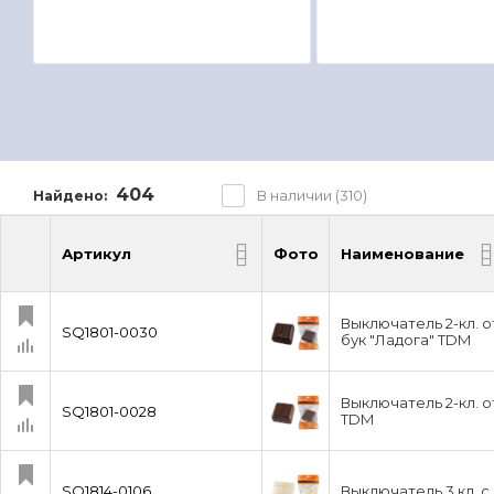
404
В наличии (310)
Найдено:
Артикул
Фото
Наименование
Артикул
Фото
Наименование
Выключатель 2-кл. о
SQ1801-0030
бук "Ладога" TDM
Выключатель 2-кл. о
SQ1801-0028
TDM
SQ1814-0106
Выключатель 3 кл. с