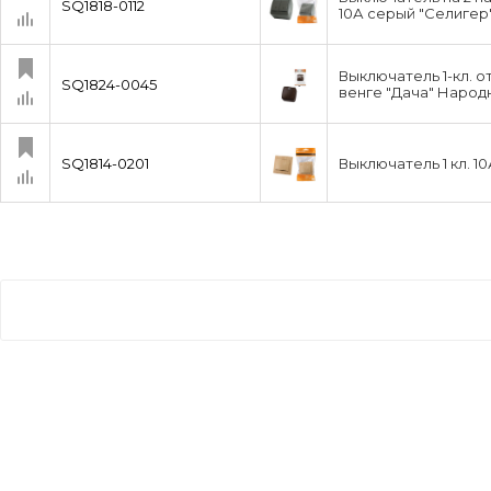
SQ1818-0112
10А серый "Селигер
Выключатель 1-кл. о
SQ1824-0045
венге "Дача" Народ
SQ1814-0201
Выключатель 1 кл. 1