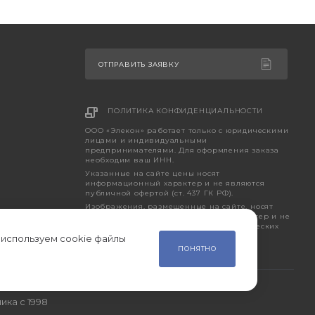
ОТПРАВИТЬ ЗАЯВКУ
ПОЛИТИКА КОНФИДЕНЦИАЛЬНОСТИ
ООО «Элекон» работает только с юридическими
лицами и индивидуальными
предпринимателями. Для оформления заказа
необходим ваш ИНН.
Указанные на сайте цены носят
информационный характер и не являются
публичной офертой (ст. 437 ГК РФ).
Изображения, размещенные на сайте, носят
исключительно ознакомительный характер и не
являются точным отображением фактических
характеристик товара.
 используем cookie файлы
ПОНЯТНО
ика с 1998