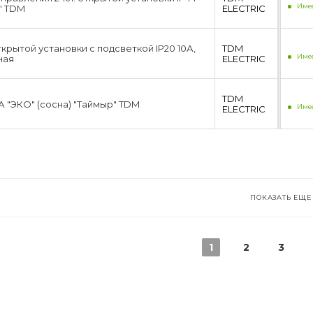
Имее
" TDM
ЕLECTRIC
ткрытой установки с подсветкой IP20 10А,
TDM
Имее
ная
ЕLECTRIC
TDM
0А "ЭКО" (сосна) "Таймыр" TDM
Имее
ЕLECTRIC
ПОКАЗАТЬ ЕЩЕ
1
2
3