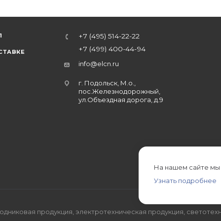
Л
+7 (495) 514-22-22
+7 (499) 400-44-94
СТАВКЕ
info@elcn.ru
г. Подольск, М.о.,
пос.Железнодорожный,
ул.Объездная дорога, д.9
На нашем сайте мы
Узнать подробнее
дниковая продукция, электротехническая продукция, светотехн