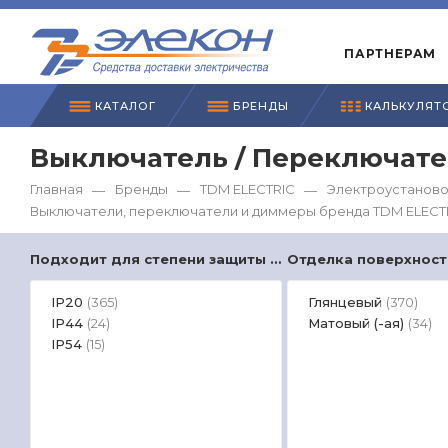
ПАРТНЕРАМ
КАТАЛОГ
БРЕНДЫ
КАЛЬКУЛЯТ
Выключатель / Переключате
Главная
Бренды
TDM ЕLECTRIC
Электроустаново
—
—
—
Выключатели, переключатели и диммеры бренда TDM ЕLECT
Подходит для степени защиты (IP)
Отделка поверхност
IP20
Глянцевый
(365)
(370)
IP44
Матовый (-ая)
(24)
(34)
IP54
(15)