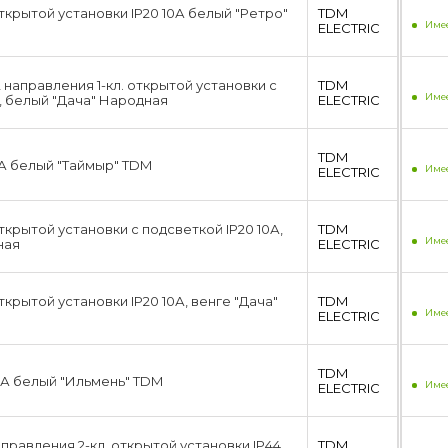
ткрытой установки IP20 10А белый "Ретро"
TDM
Имее
ЕLECTRIC
направления 1-кл. открытой установки с
TDM
Имее
, белый "Дача" Народная
ЕLECTRIC
TDM
0А белый "Таймыр" TDM
Имее
ЕLECTRIC
ткрытой установки с подсветкой IP20 10А,
TDM
Имее
ная
ЕLECTRIC
ткрытой установки IP20 10А, венге "Дача"
TDM
Имее
ЕLECTRIC
TDM
10А белый "Ильмень" TDM
Имее
ЕLECTRIC
правления 2-кл. открытой установки IP44
TDM