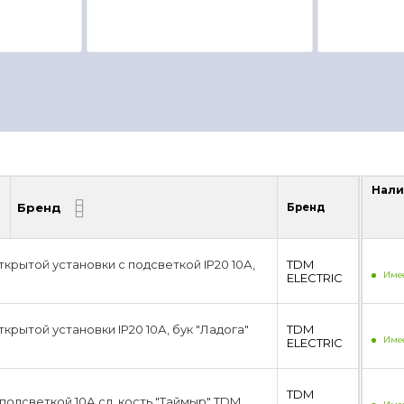
Нали
Бренд
Бренд
Нали
ткрытой установки с подсветкой IP20 10А,
TDM
Имее
ЕLECTRIC
ткрытой установки IP20 10А, бук "Ладога"
TDM
Имее
ЕLECTRIC
TDM
 подсветкой 10А сл. кость "Таймыр" TDM