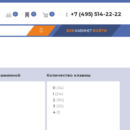
+7 (495) 514-22-22
0
0
0
B2B
КАБИНЕТ
ВОЙТИ
нажимной
Количество клавиш
Схе
0
В
(34)
1
(214)
2
В
(110)
3
П
(30)
н
4
(1)
П
п
В