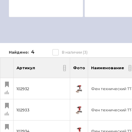
4
В наличии (3)
Найдено:
Артикул
Фото
Наименование
Артикул
Фото
Наименование
102932
Фен технический ТТ
102933
Фен технический ТТ
102934
Фен технический TT