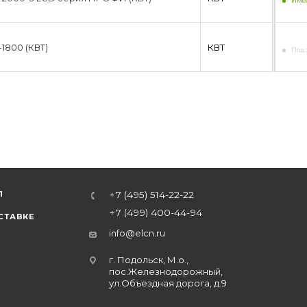
Имее
1800 (КВТ)
КВТ
Под 
Л
+7 (495) 514-22-22
+7 (499) 400-44-94
СТАВКЕ
info@elcn.ru
г. Подольск, М.о.,
пос.Железнодорожный,
ул.Объездная дорога, д.9