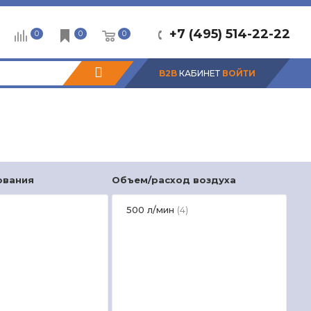
+7 (495) 514-22-22
0
0
0
B2B
КАБИНЕТ
ВОЙТИ
Т
ования
Объем/расход воздуха
Упр
500 л/мин
С
(4)