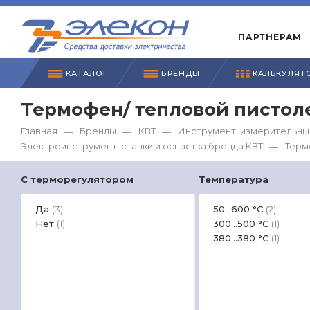
ПАРТНЕРАМ
КАТАЛОГ
БРЕНДЫ
КАЛЬКУЛЯТ
Термофен/ тепловой пистоле
Главная
Бренды
КВТ
Инструмент, измерительны
—
—
—
Электроинструмент, станки и оснастка бренда КВТ
Терм
—
С терморегулятором
Температура
Да
50...600 °C
(3)
(2)
Нет
300...500 °C
(1)
(1)
380...380 °C
(1)