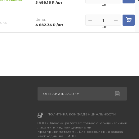
тся в наличии
5 488.16 ₽
/шт
шт
Цена:
заказ
4 682.34 ₽
/шт
шт
ОТПРАВИТЬ ЗАЯВКУ
ПОЛИТИКА КОНФИДЕНЦИАЛЬНОСТИ
ООО «Элекон» работает только с юридическими
лицами и индивидуальными
предпринимателями. Для оформления заказа
необходим ваш ИНН.