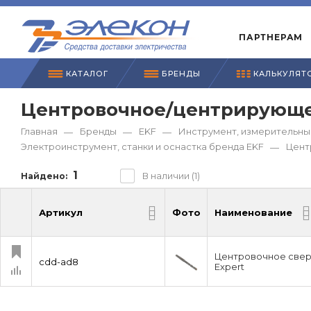
ПАРТНЕРАМ
КАТАЛОГ
БРЕНДЫ
КАЛЬКУЛЯТ
Центровочное/центрирующее
Главная
Бренды
EKF
Инструмент, измерительны
—
—
—
Электроинструмент, станки и оснастка бренда EKF
Цент
—
1
В наличии (1)
Найдено:
Артикул
Фото
Наименование
Артикул
Фото
Наименование
Центровочное сверл
cdd-ad8
Expert