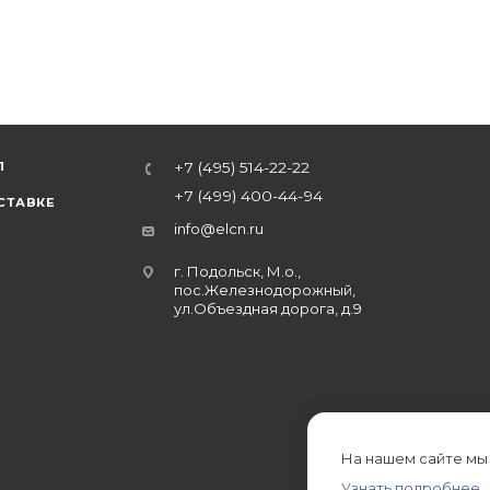
Л
+7 (495) 514-22-22
+7 (499) 400-44-94
СТАВКЕ
info@elcn.ru
г. Подольск, М.о.,
пос.Железнодорожный,
ул.Объездная дорога, д.9
На нашем сайте мы
Узнать подробнее