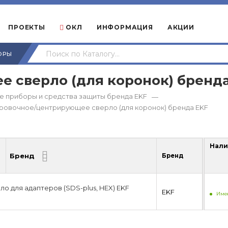
ПРОЕКТЫ
ОКЛ
ИНФОРМАЦИЯ
АКЦИИ
ОРЫ
 сверло (для коронок) бренда
е приборы и средства защиты бренда EKF
—
ровочное/центрирующее сверло (для коронок) бренда EKF
Нали
Бренд
Бренд
Нали
о для адаптеров (SDS-plus, HEX) EKF
EKF
Имее