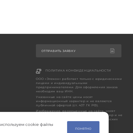
ОТПРАВИТЬ ЗАЯВКУ
ПОЛИТИКА КОНФИДЕНЦИАЛЬНОСТИ
ООО «Элекон» работает только с юридическими
лицами и индивидуальными
предпринимателями. Для оформления заказа
необходим ваш ИНН.
Указанные на сайте цены носят
информационный характер и не являются
публичной офертой (ст. 437 ГК РФ).
Изображения, размещенные на сайте, носят
исключительно ознакомительный характер и не
являются точным отображением фактических
характеристик товара.
 используем cookie файлы
ПОНЯТНО