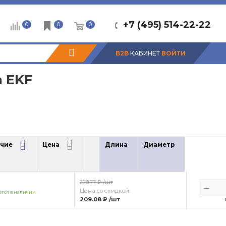
+7 (495) 514-22-22
0
0
0
B2B
КАБИНЕТ
ВОЙТИ
 EKF
чие
Цена
Длина
Диаметр
чие
Цена
278.77 ₽
/шт
Цена со скидкой:
тся в наличии
209.08 ₽
/шт