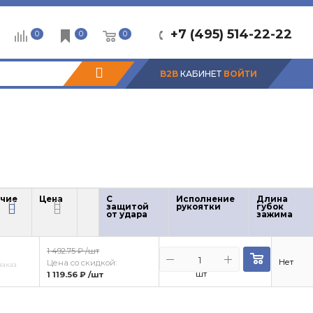
+7 (495) 514-22-22
0
0
0
B2B
КАБИНЕТ
ВОЙТИ
чие
Цена
С
Исполнение
Длина
защитой
рукоятки
губок
С
защит
чие
Цена
от удара
зажима
от
удара
1 492.75 ₽
/шт
Нет
Цена со скидкой:
заказ
шт
1 119.56 ₽
/шт