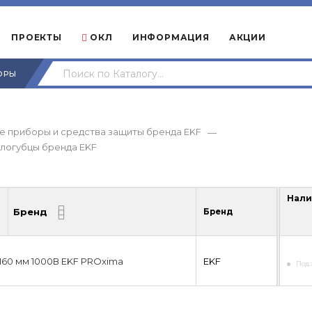
ПРОЕКТЫ
ОКЛ
ИНФОРМАЦИЯ
АКЦИИ
ОРЫ
е приборы и средства защиты бренда EKF
—
логубцы бренда EKF
Нали
Бренд
Бренд
Нали
 160 мм 1000В EKF PROxima
EKF
Под 