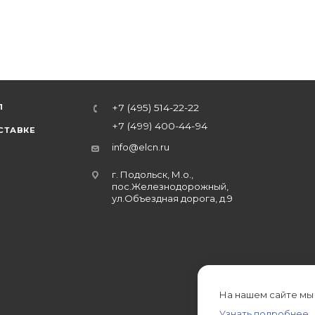
Л
+7 (495) 514-22-22
+7 (499) 400-44-94
СТАВКЕ
info@elcn.ru
г. Подольск, М.о.,
пос.Железнодорожный,
ул.Объездная дорога, д.9
На нашем сайте мы
Узнать подробнее