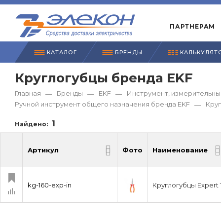
ПАРТНЕРАМ
КАТАЛОГ
БРЕНДЫ
КАЛЬКУЛЯТ
Круглогубцы бренда EKF
Главная
Бренды
EKF
Инструмент, измерительны
—
—
—
Ручной инструмент общего назначения бренда EKF
Круг
—
1
Найдено:
Артикул
Фото
Наименование
Артикул
Фото
Наименование
kg-160-exp-in
Круглогубцы Expert