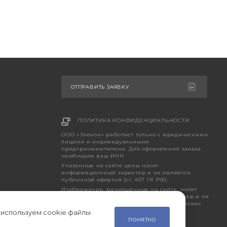
ОТПРАВИТЬ ЗАЯВКУ
ПОЛИТИКА КОНФИДЕНЦИАЛЬНОСТИ
ООО «Элекон» работает только с юридическими
лицами и индивидуальными
предпринимателями. Для оформления заказа
необходим ваш ИНН.
Указанные на сайте цены носят
информационный характер и не являются
публичной офертой (ст. 437 ГК РФ).
Изображения, размещенные на сайте, носят
исключительно ознакомительный характер и не
являются точным отображением фактических
характеристик товара.
 используем cookie файлы
ПОНЯТНО