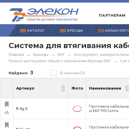
ПАРТНЕРАМ
КАТАЛОГ
БРЕНДЫ
КАЛЬКУЛЯТ
Система для втягивания каб
Главная
Бренды
EKF
Инструмент, измерительны
—
—
—
Ручной инструмент общего назначения бренда EKF
Сист
—
3
В наличии (3)
Найдено:
Артикул
Фото
Наименование
Артикул
Фото
Наименование
Протяжка кабельная 
ft-fg-5
м EKF PROxima
Протяжка кабельная 