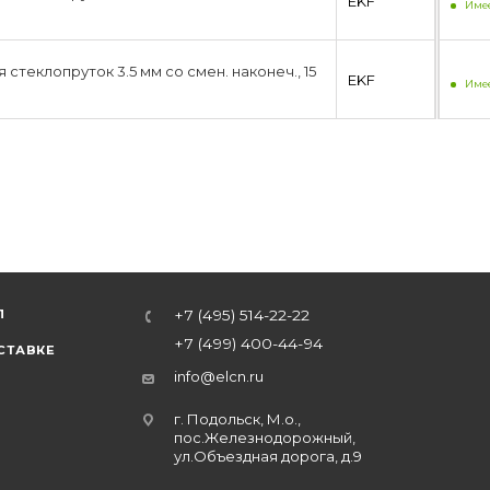
EKF
Имее
стеклопруток 3.5 мм со смен. наконеч., 15
EKF
Имее
Л
+7 (495) 514-22-22
+7 (499) 400-44-94
СТАВКЕ
info@elcn.ru
г. Подольск, М.о.,
пос.Железнодорожный,
ул.Объездная дорога, д.9