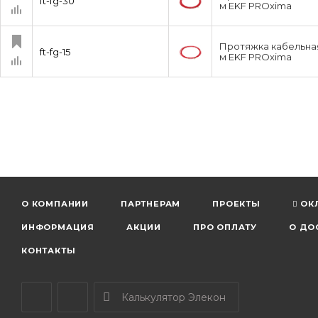
ft-fg-30
м EKF PROxima
Протяжка кабельная 
ft-fg-15
м EKF PROxima
О КОМПАНИИ
ПАРТНЕРАМ
ПРОЕКТЫ
ОК
ИНФОРМАЦИЯ
АКЦИИ
ПРО ОПЛАТУ
О ДО
КОНТАКТЫ
Калькулятор Элекон