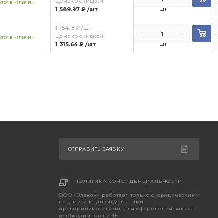
Цена со скидкой:
тся в наличии
шт
1 589.97 ₽
/шт
1 754.18 ₽
/шт
Цена со скидкой:
тся в наличии
шт
1 315.64 ₽
/шт
ОТПРАВИТЬ ЗАЯВКУ
ПОЛИТИКА КОНФИДЕНЦИАЛЬНОСТИ
ООО «Элекон» работает только с юридическими
лицами и индивидуальными
предпринимателями. Для оформления заказа
необходим ваш ИНН.