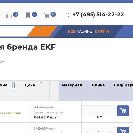
+7 (495) 514-22-22
0
0
0
B2B
КАБИНЕТ
ВОЙТИ
я бренда EKF
KF
чие
Цена
Материал
Длина
Вид/ мар
чие
Цена
908.57 ₽
/шт
Цена со скидкой:
тся в наличии
шт
681.43 ₽
/шт
2 119.96 ₽
/шт