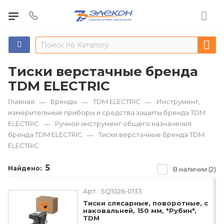
Тиски верстачные бренда
TDM ЕLECTRIC
Главная
Бренды
TDM ЕLECTRIC
Инструмент,
—
—
—
измерительные приборы и средства защиты бренда TDM
ЕLECTRIC
Ручной инструмент общего назначения
—
бренда TDM ЕLECTRIC
Тиски верстачные бренда TDM
—
ЕLECTRIC
5
Найдено:
В наличии (2)
Арт.:
SQ1026-0133
Тиски слесарные, поворотные, c
наковальней, 150 мм, "Рубин",
TDM