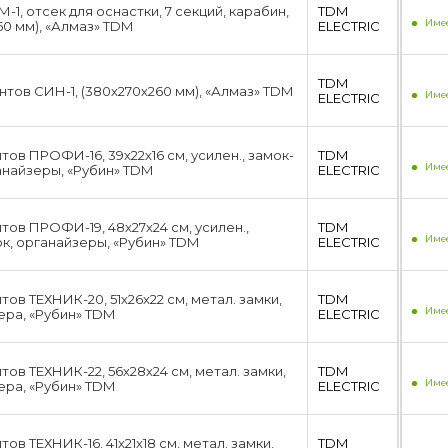
1, отсек для оснастки, 7 секций, карабин,
TDM
Имее
х50 мм), «Алмаз» TDM
ЕLECTRIC
TDM
нтов СИН-1, (380х270х260 мм), «Алмаз» TDM
Имее
ЕLECTRIC
ов ПРОФИ-16, 39х22х16 см, усилен., замок-
TDM
Имее
анайзеры, «Рубин» TDM
ЕLECTRIC
тов ПРОФИ-19, 48х27х24 см, усилен.,
TDM
Имее
ок, органайзеры, «Рубин» TDM
ЕLECTRIC
ов ТЕХНИК-20, 51х26х22 см, метал. замки,
TDM
Имее
ера, «Рубин» TDM
ЕLECTRIC
ов ТЕХНИК-22, 56х28х24 см, метал. замки,
TDM
Имее
ера, «Рубин» TDM
ЕLECTRIC
ов ТЕХНИК-16, 41х21х18 см, метал. замки,
TDM