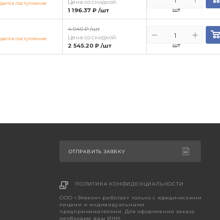
Цена со скидкой:
ается поступление
шт
1 196.37 ₽
/шт
4 040 ₽
/шт
Цена со скидкой:
ается поступление
шт
2 545.20 ₽
/шт
ОТПРАВИТЬ ЗАЯВКУ
ПОЛИТИКА КОНФИДЕНЦИАЛЬНОСТИ
ООО «Элекон» работает только с юридическими
лицами и индивидуальными
предпринимателями. Для оформления заказа
необходим ваш ИНН.