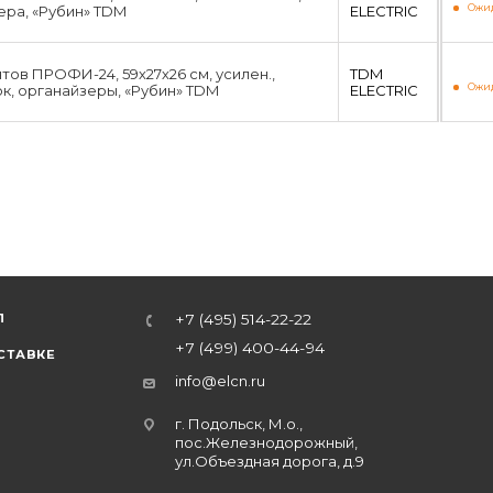
Ожид
ера, «Рубин» TDM
ЕLECTRIC
тов ПРОФИ-24, 59х27х26 см, усилен.,
TDM
Ожид
ок, органайзеры, «Рубин» TDM
ЕLECTRIC
Л
+7 (495) 514-22-22
+7 (499) 400-44-94
СТАВКЕ
info@elcn.ru
г. Подольск, М.о.,
пос.Железнодорожный,
ул.Объездная дорога, д.9