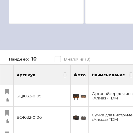
10
В наличии (8)
Найдено:
Артикул
Фото
Наименование
Артикул
Фото
Наименование
Органайзер для инс
SQ1032-0105
«Алмаз» TDM
Сумка для инструмен
SQ1032-0106
«Алмаз» TDM