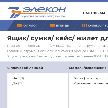
ПАРТНЕРАМ
КАТАЛОГ
БРЕНДЫ
КАЛЬКУЛЯТ
Ящик/ сумка/ кейс/ жилет д
Главная
Бренды
TDM ЕLECTRIC
Инструмент, изм
—
—
—
Ручной инструмент общего назначения бренда TDM ЕLECTRI
Ящик/ сумка/ кейс/ жилет для инструментов бренда TDM ЕLE
С плечевой лямкой
Модель/исполнение
Нет
Ящик (типа ларь)
(8)
(6)
Да
Сумка/мешок мешо
(2)