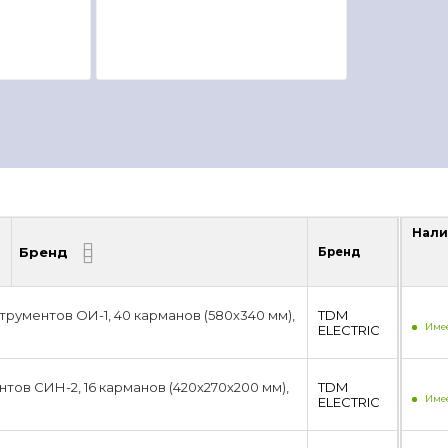
Нали
Бренд
Бренд
Нали
трументов ОИ-1, 40 карманов (580х340 мм),
TDM
Имее
ЕLECTRIC
тов СИН-2, 16 карманов (420х270х200 мм),
TDM
Имее
ЕLECTRIC