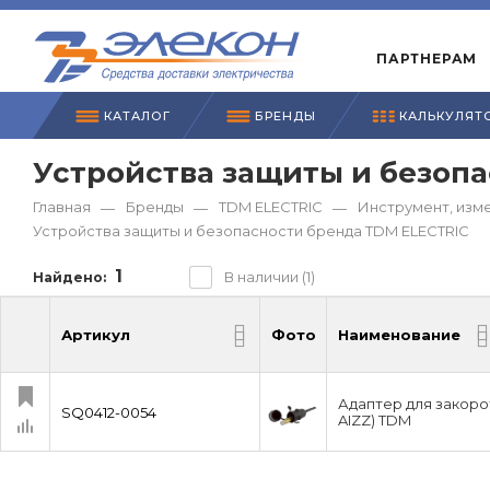
ПАРТНЕРАМ
КАТАЛОГ
БРЕНДЫ
КАЛЬКУЛЯТ
Устройства защиты и безоп
Главная
Бренды
TDM ЕLECTRIC
Инструмент, изм
—
—
—
Устройства защиты и безопасности бренда TDM ЕLECTRIC
1
В наличии (1)
Найдено:
Артикул
Фото
Наименование
Артикул
Фото
Наименование
Адаптер для закорот
SQ0412-0054
AIZZ) TDM