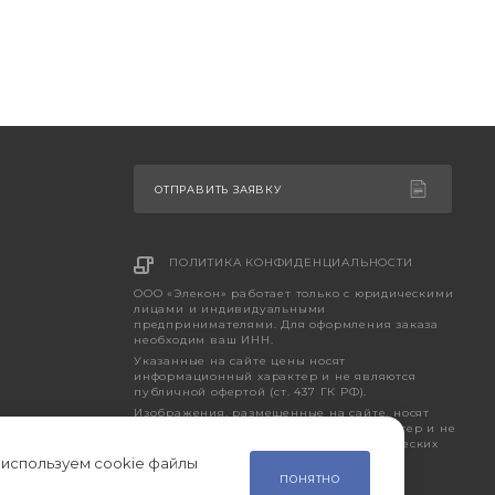
ОТПРАВИТЬ ЗАЯВКУ
ПОЛИТИКА КОНФИДЕНЦИАЛЬНОСТИ
ООО «Элекон» работает только с юридическими
лицами и индивидуальными
предпринимателями. Для оформления заказа
необходим ваш ИНН.
Указанные на сайте цены носят
информационный характер и не являются
публичной офертой (ст. 437 ГК РФ).
Изображения, размещенные на сайте, носят
исключительно ознакомительный характер и не
являются точным отображением фактических
характеристик товара.
 используем cookie файлы
ПОНЯТНО