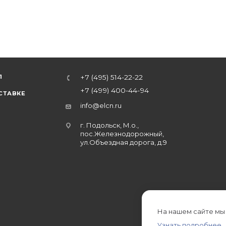
Л
+7 (495) 514-22-22
+7 (499) 400-44-94
СТАВКЕ
info@elcn.ru
г. Подольск, М.о.,
пос.Железнодорожный,
ул.Объездная дорога, д.9
На нашем сайте мы
Узнать подробнее