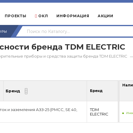
ПРОЕКТЫ
ОКЛ
ИНФОРМАЦИЯ
АКЦИИ
ОРЫ
асности бренда TDM ЕLECTRIC
ерительные приборы и средства защиты бренда TDM ЕLECTRIC
Нали
Бренд
Бренд
Нали
ок и заземления АЗЗ-25 (PMCC, SE 40,
TDM
Имее
ЕLECTRIC