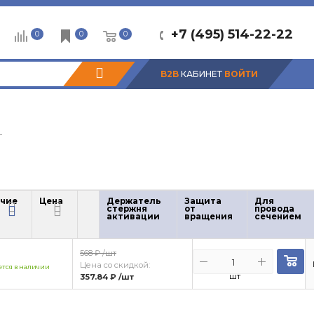
+7 (495) 514-22-22
0
0
0
B2B
КАБИНЕТ
ВОЙТИ
—
чие
Цена
Держатель
Защита
Для
стержня
от
провода
чие
Цена
активации
вращения
сечением
568 ₽
/шт
Цена со скидкой:
тся в наличии
шт
357.84 ₽
/шт