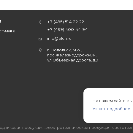
Л
+7 (495) 514-22-22
+7 (499) 400-44-94
СТАВКЕ
info@elcn.ru
г. Подольск, М.о.,
пос.Железнодорожный,
ул.Объездная дорога, д.9
На нашем сайте мы
Узнать подробнее
дниковая продукция, электротехническая продукция, светотехн