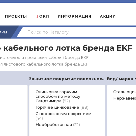
ПРОЕКТЫ
ОКЛ
ИНФОРМАЦИЯ
АКЦИИ
ОРЫ
о кабельного лотка бренда EKF
истемы для прокладки кабеля) бренда EKF
—
ля листового кабельного лотка бренда EKF
Защитное покрытие поверхности
Вид/ марка
Оцинковка горячим
Сталь оци
способом по методу
Нержавею
Сендзимира
(92)
Горячее цинкование
(88)
С порошковым покрытием
(44)
Необработанная
(22)