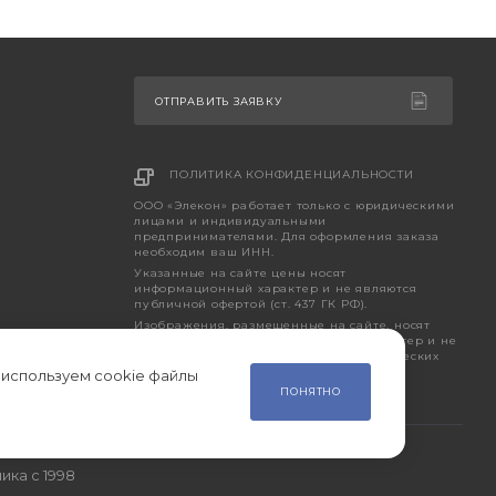
ОТПРАВИТЬ ЗАЯВКУ
ПОЛИТИКА КОНФИДЕНЦИАЛЬНОСТИ
ООО «Элекон» работает только с юридическими
лицами и индивидуальными
предпринимателями. Для оформления заказа
необходим ваш ИНН.
Указанные на сайте цены носят
информационный характер и не являются
публичной офертой (ст. 437 ГК РФ).
Изображения, размещенные на сайте, носят
исключительно ознакомительный характер и не
являются точным отображением фактических
характеристик товара.
 используем cookie файлы
ПОНЯТНО
ика с 1998