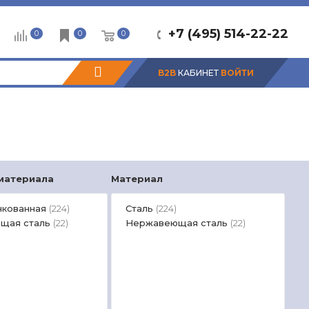
+7 (495) 514-22-22
0
0
0
B2B
КАБИНЕТ
ВОЙТИ
 материала
Материал
Шир
нкованная
Сталь
5
(224)
(224)
щая сталь
Нержавеющая сталь
1
(22)
(22)
1
3
5