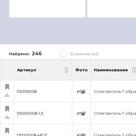
246
В наличии (42)
Найдено:
Артикул
Фото
Наименование
Артикул
Фото
Наименование
t10015008
Ответвитель Т-обра
t10010008-1,5
Ответвитель Т-образ
t5020008-HDZ
Ответвитель Т-обра