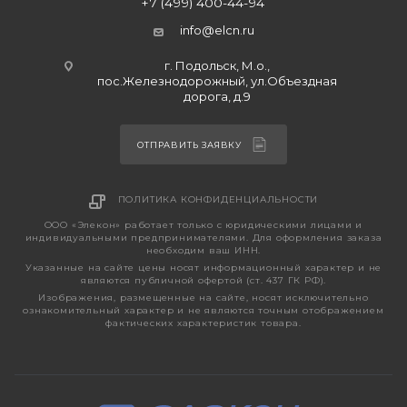
+7 (499) 400-44-94
info@elcn.ru
г. Подольск, М.о.,
пос.Железнодорожный, ул.Объездная
дорога, д.9
ОТПРАВИТЬ ЗАЯВКУ
ПОЛИТИКА КОНФИДЕНЦИАЛЬНОСТИ
ООО «Элекон» работает только с юридическими лицами и
индивидуальными предпринимателями. Для оформления заказа
необходим ваш ИНН.
Указанные на сайте цены носят информационный характер и не
являются публичной офертой (ст. 437 ГК РФ).
Изображения, размещенные на сайте, носят исключительно
ознакомительный характер и не являются точным отображением
фактических характеристик товара.