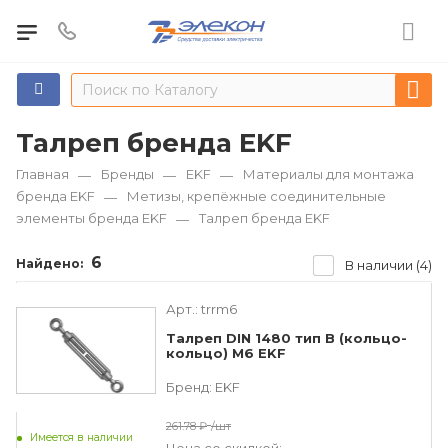
Талреп бренда EKF
Главная
Бренды
EKF
Материалы для монтажа
—
—
—
бренда EKF
Метизы, крепёжные соединительные
—
элементы бренда EKF
Талреп бренда EKF
—
6
Найдено:
В наличии (4)
Арт.:
trrm6
Талреп DIN 1480 тип B (кольцо-
кольцо) M6 EKF
Бренд:
EKF
261.78 ₽
/шт
Имеется в наличии