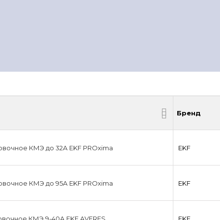
Бренд
Бренд
овочное КМЭ до 32А EKF PROxima
EKF
овочное КМЭ до 95А EKF PROxima
EKF
овочное КМЭ 9-40А EKF AVERES
EKF