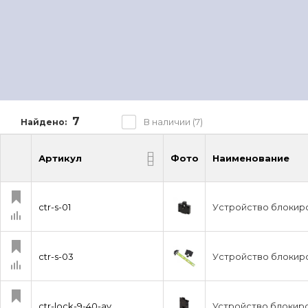
7
В наличии (7)
Найдено:
Артикул
Фото
Наименование
Артикул
Фото
Наименование
ctr-s-01
Уcтройство блокир
ctr-s-03
Уcтройство блокир
ctr-lock-9-40-av
Устройство блокир