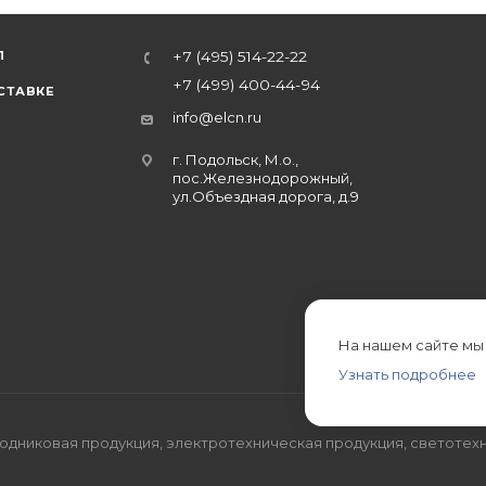
Л
+7 (495) 514-22-22
+7 (499) 400-44-94
СТАВКЕ
info@elcn.ru
г. Подольск, М.о.,
пос.Железнодорожный,
ул.Объездная дорога, д.9
На нашем сайте мы
Узнать подробнее
дниковая продукция, электротехническая продукция, светотехн