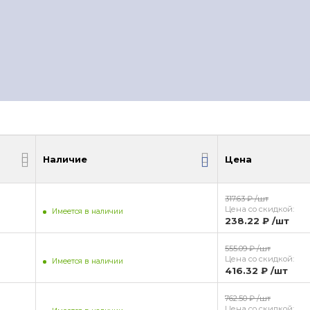
Наличие
Цена
Наличие
Цена
317.63 ₽
/шт
Цена со скидкой:
Имеется в наличии
238.22 ₽
/шт
555.09 ₽
/шт
Цена со скидкой:
Имеется в наличии
416.32 ₽
/шт
762.50 ₽
/шт
Цена со скидкой: