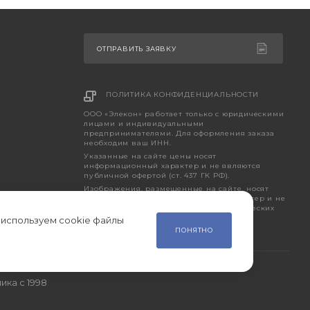
ОТПРАВИТЬ ЗАЯВКУ
ПОЛИТИКА КОНФИДЕНЦИАЛЬНОСТИ
ООО «Элекон» работает только с юридическими
лицами и индивидуальными
предпринимателями. Для оформления заказа
необходим ваш ИНН.
Указанные на сайте цены носят
информационный характер и не являются
публичной офертой (ст. 437 ГК РФ).
Изображения, размещенные на сайте, носят
исключительно ознакомительный характер и не
являются точным отображением фактических
характеристик товара.
 используем cookie файлы
ПОНЯТНО
ика с 1998