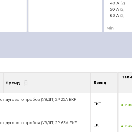
40 А
(2)
50 А
(2)
63 А
(2)
Min
Нали
Бренд
Бренд
Нали
от дугового пробоя (УЗДП) 2P 25А EKF
EKF
Имее
от дугового пробоя (УЗДП) 2P 63А EKF
EKF
Имее