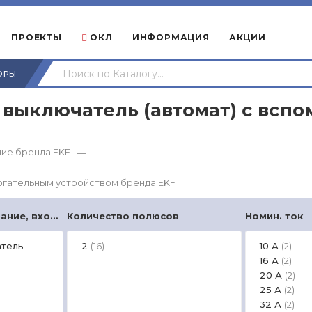
ПРОЕКТЫ
ОКЛ
ИНФОРМАЦИЯ
АКЦИИ
ОРЫ
выключатель (автомат) с всп
ие бренда EKF
—
огательным устройством бренда EKF
Дополнит. оборудование, входящее в поставку
Количество полюсов
Номин. ток
атель
2
10 А
(16)
(2)
16 А
(2)
20 А
(2)
25 А
(2)
32 А
(2)