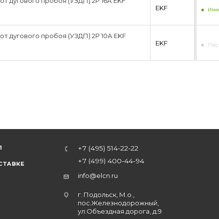
от дугового пробоя (УЗДП) 2P 16А EKF
EKF
Имее
от дугового пробоя (УЗДП) 2P 10А EKF
EKF
Под 
Л
+7 (495) 514-22-22
+7 (499) 400-44-94
СТАВКЕ
info@elcn.ru
г. Подольск, М.о.,
пос.Железнодорожный,
ул.Объездная дорога, д.9