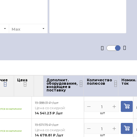
Max
чие
Цена
Дополнит.
Количество
Номин.
оборудование,
полюсов
ток
чие
Цена
входящее в
поставку
19 388.31 ₽
/шт
Цена со скидкой:
тся в наличии
шт
14 541.23 ₽
/шт
19 571.75 ₽
/шт
Цена со скидкой:
тся в наличии
шт
14 678.81 ₽
/шт