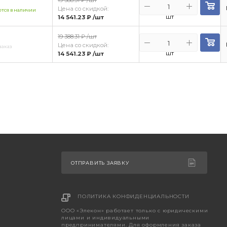
19 388.31 ₽
/шт
Цена со скидкой:
тся в наличии
шт
14 541.23 ₽
/шт
19 388.31 ₽
/шт
Цена со скидкой:
заказ
шт
14 541.23 ₽
/шт
ОТПРАВИТЬ ЗАЯВКУ
ПОЛИТИКА КОНФИДЕНЦИАЛЬНОСТИ
ООО «Элекон» работает только с юридическими
лицами и индивидуальными
предпринимателями. Для оформления заказа