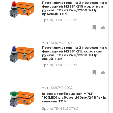
Переключатель на 2 положения с
фиксацией M2SS1-21R короткая
ручка(LED) d22мм/220B 1з+1р
красный TDM
Бренд:
TDM ЕLECTRIC
Арт.:
SQ0747-0073
Переключатель на 2 положения с
фиксацией M2SS1-21L короткая
ручка(LED) d22мм/220B 1з+1р
синий TDM
Бренд:
TDM ЕLECTRIC
Арт.:
SQ0747-0032
Кнопка грибовидная МРМ1-
11G(LED) в сборе d40мм/24B 1з+1р
зеленая TDM
Бренд:
TDM ЕLECTRIC