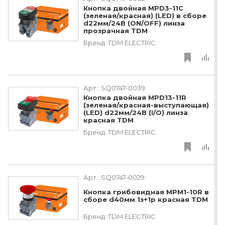
Кнопка двойная MPD3-11С
(зеленая/красная) (LED) в сборе
d22мм/24В (ON/OFF) линза
прозрачная TDM
Бренд:
TDM ЕLECTRIC
Арт.:
SQ0747-0039
Кнопка двойная MPD13-11R
(зеленая/красная-выступающая)
(LED) d22мм/24В (I/O) линза
красная TDM
Бренд:
TDM ЕLECTRIC
Арт.:
SQ0747-0029
Кнопка грибовидная МРМ1-10R в
сборе d40мм 1з+1р красная TDM
Бренд:
TDM ЕLECTRIC