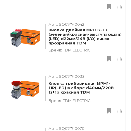
Арт.:
SQ0747-0042
Кнопка двойная MPD13-11С
(зеленая/красная-выступающая)
(LED) d22мм/24В (I/O) линза
прозрачная TDM
Бренд:
TDM ЕLECTRIC
Арт.:
SQ0747-0033
Кнопка грибовидная МРМ1-
11R(LED) в сборе d40мм/220B
1з+1р красная TDM
Бренд:
TDM ЕLECTRIC
Арт.:
SQ0747-0070