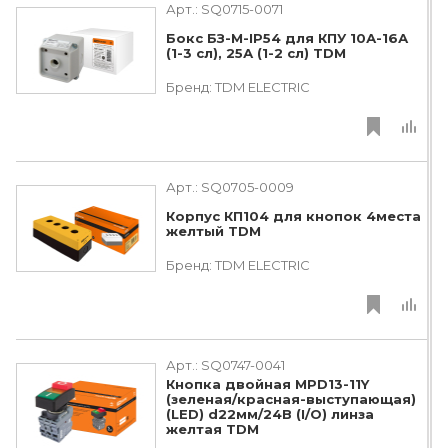
Арт.:
SQ0715-0071
Бокс БЗ-М-IP54 для КПУ 10А-16А
(1-3 сл), 25А (1-2 сл) TDM
Бренд:
TDM ЕLECTRIC
Арт.:
SQ0705-0009
Корпус КП104 для кнопок 4места
желтый TDM
Бренд:
TDM ЕLECTRIC
Арт.:
SQ0747-0041
Кнопка двойная MPD13-11Y
(зеленая/красная-выступающая)
(LED) d22мм/24В (I/O) линза
желтая TDM