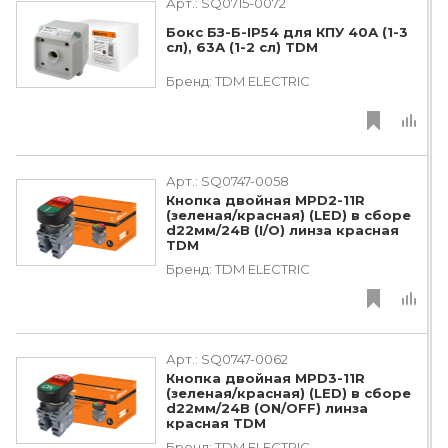
Арт.:
SQ0715-0072
Бокс БЗ-Б-IP54 для КПУ 40А (1-3
сл), 63А (1-2 сл) TDM
Бренд:
TDM ЕLECTRIC
Арт.:
SQ0747-0058
Кнопка двойная MPD2-11R
(зеленая/красная) (LED) в сборе
d22мм/24В (I/O) линза красная
TDM
Бренд:
TDM ЕLECTRIC
Арт.:
SQ0747-0062
Кнопка двойная MPD3-11R
(зеленая/красная) (LED) в сборе
d22мм/24В (ON/OFF) линза
красная TDM
Бренд:
TDM ЕLECTRIC