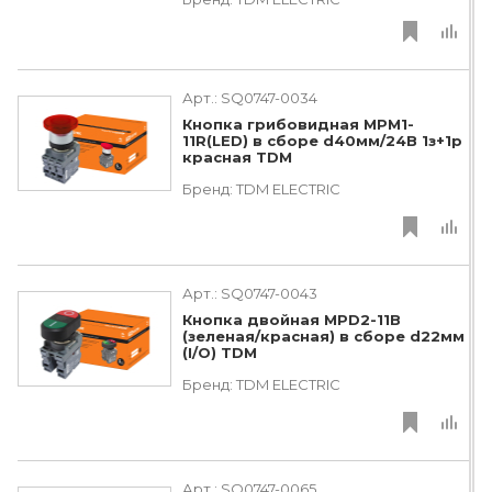
Арт.:
SQ0747-0034
Кнопка грибовидная МРМ1-
11R(LED) в сборе d40мм/24B 1з+1р
красная TDM
Бренд:
TDM ЕLECTRIC
Арт.:
SQ0747-0043
Кнопка двойная MPD2-11В
(зеленая/красная) в сборе d22мм
(I/O) TDM
Бренд:
TDM ЕLECTRIC
Арт.:
SQ0747-0065