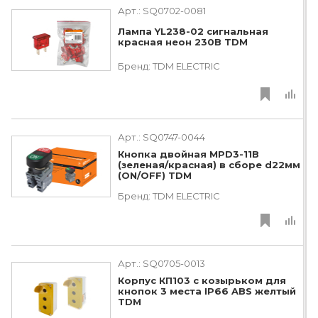
Арт.:
SQ0702-0081
Лампа YL238-02 сигнальная
красная неон 230В TDM
Бренд:
TDM ЕLECTRIC
Арт.:
SQ0747-0044
Кнопка двойная MPD3-11В
(зеленая/красная) в сборе d22мм
(ON/OFF) TDM
Бренд:
TDM ЕLECTRIC
Арт.:
SQ0705-0013
Корпус КП103 c козырьком для
кнопок 3 места IP66 ABS желтый
TDM