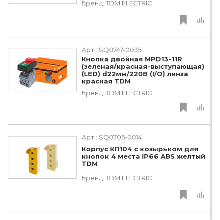
Бренд:
TDM ЕLECTRIC
Арт.:
SQ0747-0035
Кнопка двойная MPD13-11R
(зеленая/красная-выступающая)
(LED) d22мм/220В (I/O) линза
красная TDM
Бренд:
TDM ЕLECTRIC
Арт.:
SQ0705-0014
Корпус КП104 c козырьком для
кнопок 4 места IP66 ABS желтый
TDM
Бренд:
TDM ЕLECTRIC