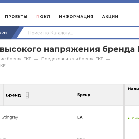
ПРОЕКТЫ
ОКЛ
ИНФОРМАЦИЯ
АКЦИИ
ОРЫ
 высокого напряжения бренда 
ие бренда EKF
Предохранители бренда EKF
—
—
EKF
Нали
Бренд
Бренд
Нали
 Stingray
EKF
Имее