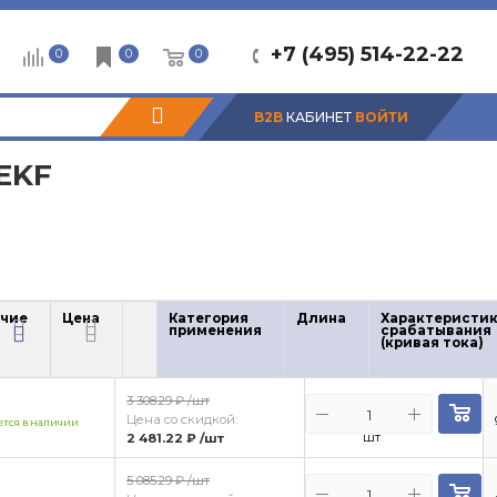
+7 (495) 514-22-22
0
0
0
B2B
КАБИНЕТ
ВОЙТИ
EKF
чие
Цена
Категория
Длина
Характеристи
применения
срабатывания
чие
Цена
(кривая тока)
3 308.29 ₽
/шт
Цена со скидкой:
тся в наличии
шт
2 481.22 ₽
/шт
5 085.29 ₽
/шт