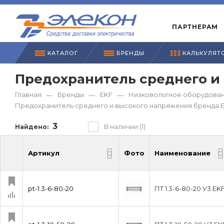
ПАРТНЕРАМ
КАТАЛОГ
БРЕНДЫ
КАЛЬКУЛЯТ
Предохранитель среднего и
Главная
Бренды
EKF
Низковольтное оборудован
—
—
—
Предохранитель среднего и высокого напряжения бренда 
3
В наличии (1)
Найдено:
Артикул
Фото
Наименование
Артикул
Фото
Наименование
pt-1.3-6-80-20
ПТ 1.3-6-80-20 У3 EKF