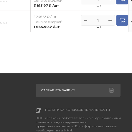
Цена со скидкой:
заказ
шт
3 813.97 ₽
/шт
2 246.53 ₽
/шт
Цена со скидкой:
заказ
шт
1 684.90 ₽
/шт
ОТПРАВИТЬ ЗАЯВКУ
ПОЛИТИКА КОНФИДЕНЦИАЛЬНОСТИ
ООО «Элекон» работает только с юридическими
лицами и индивидуальными
предпринимателями. Для оформления заказа
необходим ваш ИНН.