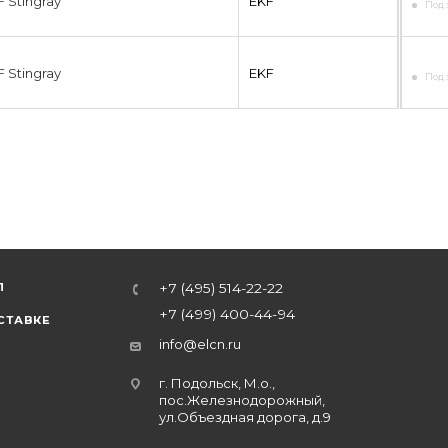
F Stingray
EKF
Под 
F Stingray
EKF
Под 
Л
+7 (495) 514-22-22
+7 (499) 400-44-94
СТАВКЕ
info@elcn.ru
г. Подольск, М.о.,
пос.Железнодорожный,
ул.Объездная дорога, д.9