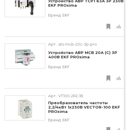
Устройство АВР ТСР1 63А 3Р 230В
EKF PROxima
Бренд:
EKF
Арт.:
ats-mcb-20c-3p-pro
Устройство АВР МCB 20А (C) 3Р
400В EKF PROxima
Бренд:
EKF
Арт.:
VT100-2R2-1B
Преобразователь частоты
2,2/4кВт 1х230В VECTOR-100 EKF
PROxima
Бренд:
EKF