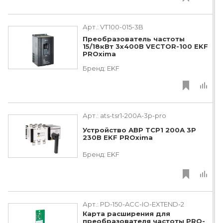
Арт.:
VT100-015-3B
Преобразователь частоты
15/18кВт 3х400В VECTOR-100 EKF
PROxima
Бренд:
EKF
Арт.:
ats-tsr1-200A-3p-pro
Устройство АВР ТСР1 200А 3Р
230В EKF PROxima
Бренд:
EKF
Арт.:
PD-150-ACC-IO-EXTEND-2
Карта расширения для
преобразователя частоты PRO-