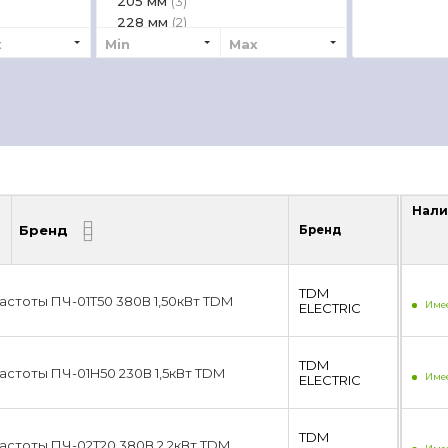
205 мм
(3)
228 мм
(2)
248 мм
x
Min
(2)
Max
267 мм
(1)
Нали
Бренд
Бренд
Нали
TDM
стоты ПЧ-01T50 380В 1,50кВт TDM
Имее
ЕLECTRIC
TDM
стоты ПЧ-01H50 230В 1,5кВт TDM
Имее
ЕLECTRIC
TDM
стоты ПЧ-02T20 380В 2,2кВт TDM