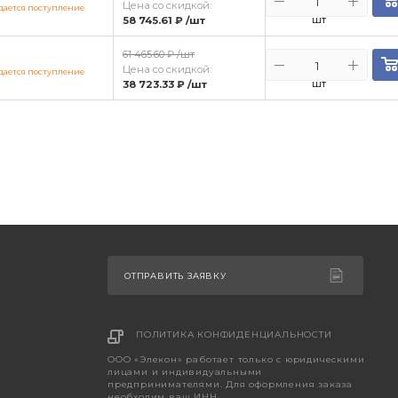
Цена со скидкой:
ается поступление
шт
58 745.61 ₽
/шт
61 465.60 ₽
/шт
Цена со скидкой:
ается поступление
шт
38 723.33 ₽
/шт
ОТПРАВИТЬ ЗАЯВКУ
ПОЛИТИКА КОНФИДЕНЦИАЛЬНОСТИ
ООО «Элекон» работает только с юридическими
лицами и индивидуальными
предпринимателями. Для оформления заказа
необходим ваш ИНН.