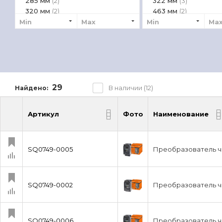
285 мм
322 мм
(2)
(3)
320 мм
463 мм
(2)
(2)
377 мм
510 мм
Min
(1)
Max
Min
(2)
Ma
655 мм
(1)
29
В наличии (12)
Найдено:
Артикул
Фото
Наименование
Артикул
Фото
Наименование
SQ0749-0005
Преобразователь ча
SQ0749-0002
Преобразователь ча
SQ0749-0006
Преобразователь ча