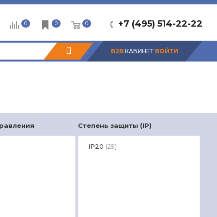
+7 (495) 514-22-22
0
0
0
B2B
КАБИНЕТ
ВОЙТИ
правления
Степень защиты (IP)
Сет
IP20
3
(29)
2