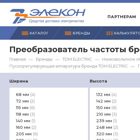
ПАРТНЕРАМ
КАТАЛОГ
БРЕНДЫ
КАЛЬКУЛЯТ
Преобразователь частоты б
Главная
Бренды
TDM ЕLECTRIC
Низковольтное о
—
—
—
Пускорегулирующая аппаратура бренда TDM ЕLECTRIC
—
Ширина
Высота
68 мм
132 мм
(4)
(4)
72 мм
142 мм
(2)
(2)
115 мм
150 мм
(6)
(6)
118 мм
210 мм
(3)
(3)
140 мм
239 мм
(1)
(1)
160 мм
248 мм
(2)
(2)
205 мм
320 мм
(6)
(3)