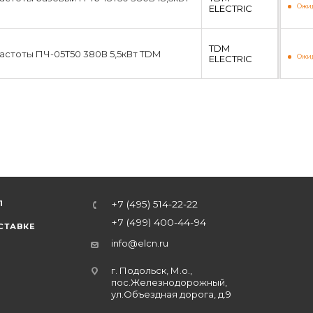
Ожид
ЕLECTRIC
TDM
стоты ПЧ-05T50 380В 5,5кВт TDM
Ожид
ЕLECTRIC
Л
+7 (495) 514-22-22
+7 (499) 400-44-94
СТАВКЕ
info@elcn.ru
г. Подольск, М.о.,
пос.Железнодорожный,
ул.Объездная дорога, д.9