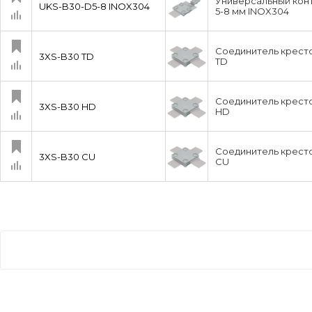
Универсальный конт
UKS-B30-D5-8 INOX304
5-8 мм INOX304
Соединитель кресто
3XS-B30 TD
TD
Соединитель кресто
3XS-B30 HD
HD
Соединитель кресто
3XS-B30 CU
CU