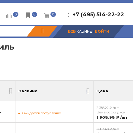
+7 (495) 514-22-22
0
0
0
B2B
КАБИНЕТ
ВОЙТИ
иль
Наличие
Цена
Наличие
Цена
2 386.22 ₽
/шт
ь
Цена со скидкой:
Ожидается поступление
1 908.98 ₽
/шт
1 083.40 ₽
/шт