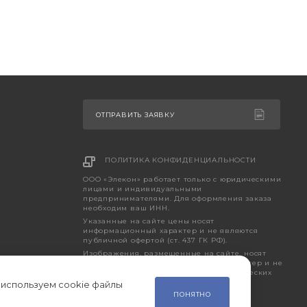
ОТПРАВИТЬ ЗАЯВКУ
ПОЛИТИКА КОНФИДЕНЦИАЛЬНОСТИ
ООО «Элекон» работает только с юридическими
лицами и индивидуальными
предпринимателями. Для оформления заказа
необходим ваш ИНН.
Указанные на сайте цены носят
информационный характер и не являются
публичной офертой (ст. 437 ГК РФ).
Изображения, размещенные на сайте, носят
исключительно ознакомительный характер и не
являются точным отображением фактических
характеристик товара.
 используем cookie файлы
ПОНЯТНО