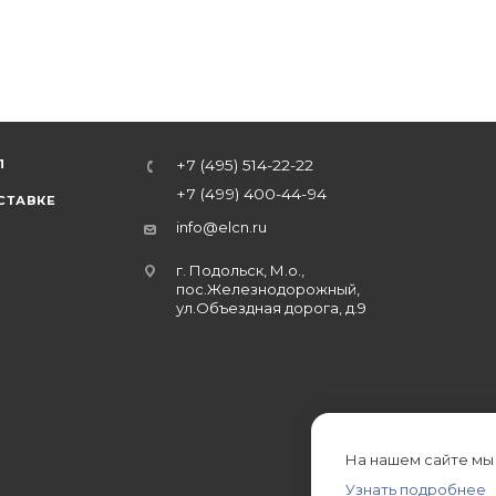
Л
+7 (495) 514-22-22
+7 (499) 400-44-94
СТАВКЕ
info@elcn.ru
г. Подольск, М.о.,
пос.Железнодорожный,
ул.Объездная дорога, д.9
На нашем сайте мы
Узнать подробнее