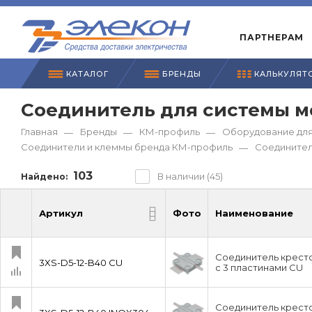
ПАРТНЕРАМ
КАТАЛОГ
БРЕНДЫ
КАЛЬКУЛЯТ
Соединитель для системы 
Главная
Бренды
КМ-профиль
Оборудование для
—
—
—
Соединители и клеммы бренда КМ-профиль
Соединител
—
103
В наличии (45)
Найдено:
Артикул
Фото
Наименование
Артикул
Фото
Наименование
Соединитель кресто
3XS-D5-12-B40 CU
с 3 пластинами CU
Соединитель кресто