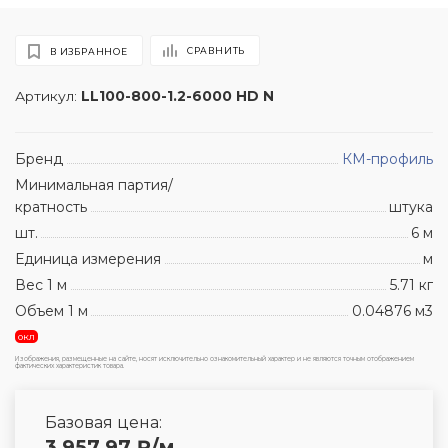
СРАВНИТЬ
В ИЗБРАННОЕ
Артикул:
LL100-800-1.2-6000 HD N
Бренд
КМ-профиль
Минимальная партия/
кратность
штука
шт.
6 м
Единица измерения
м
Вес 1 м
5.71 кг
Объем 1 м
0.04876 м3
окл
Изображения, размещенные на сайте, носят исключительно ознакомительный характер и не являются точным отображением
фактических характеристик товара.
Базовая цена:
3 957.97
₽
/м