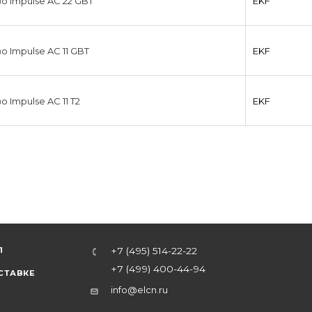
о Impulse AC 22 GBT
EKF
 Impulse AC 11 GBT
EKF
 Impulse AC 11 T2
EKF
Л
+7 (495) 514-22-22
+7 (499) 400-44-94
СТАВКЕ
info@elcn.ru