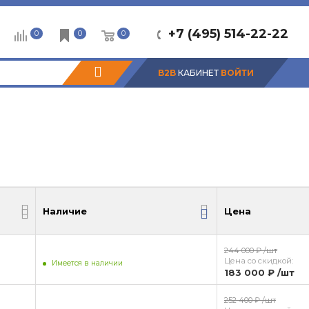
+7 (495) 514-22-22
0
0
0
B2B
КАБИНЕТ
ВОЙТИ
Наличие
Цена
Наличие
Цена
244 000 ₽
/шт
Цена со скидкой:
Имеется в наличии
183 000 ₽
/шт
252 400 ₽
/шт