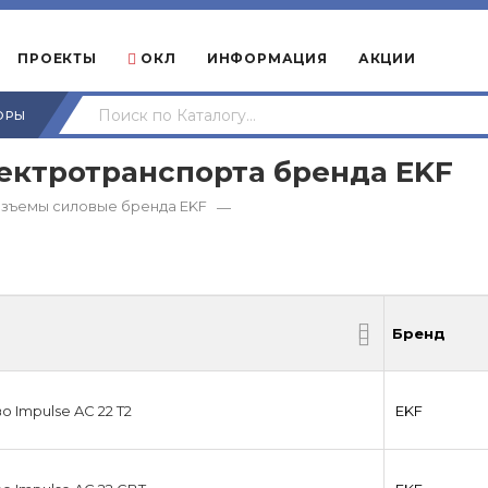
ПРОЕКТЫ
ОКЛ
ИНФОРМАЦИЯ
АКЦИИ
ОРЫ
ектротранспорта бренда EKF
зъемы силовые бренда EKF
—
Бренд
Бренд
 Impulse AC 22 T2
EKF