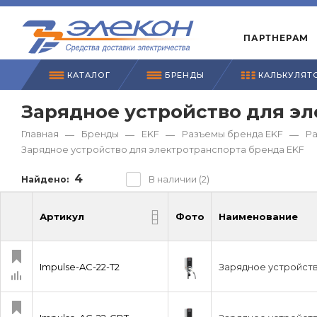
ПАРТНЕРАМ
КАТАЛОГ
БРЕНДЫ
КАЛЬКУЛЯТ
Зарядное устройство для эл
Главная
Бренды
EKF
Разъемы бренда EKF
Ра
—
—
—
—
Зарядное устройство для электротранспорта бренда EKF
4
В наличии (2)
Найдено:
Артикул
Фото
Наименование
Артикул
Фото
Наименование
Impulse-AC-22-T2
Зарядное устройство