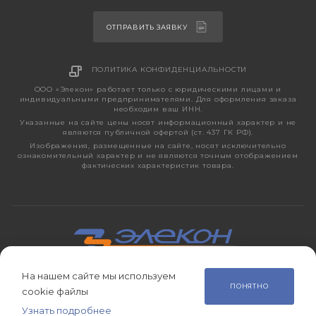
ОТПРАВИТЬ ЗАЯВКУ
ПОЛИТИКА КОНФИДЕНЦИАЛЬНОСТИ
ООО «Элекон» работает только с юридическими лицами и
индивидуальными предпринимателями. Для оформления заказа
необходим ваш ИНН.
Указанные на сайте цены носят информационный характер и не
являются публичной офертой (ст. 437 ГК РФ).
Изображения, размещенные на сайте, носят исключительно
ознакомительный характер и не являются точным отображением
фактических характеристик товара.
На нашем сайте мы используем
2026 © ЭЛЕКОН – кабельно-проводниковая продукция,
ПОНЯТНО
cookie файлы
электротехническая продукция, светотехника с 1998 года.
Узнать подробнее