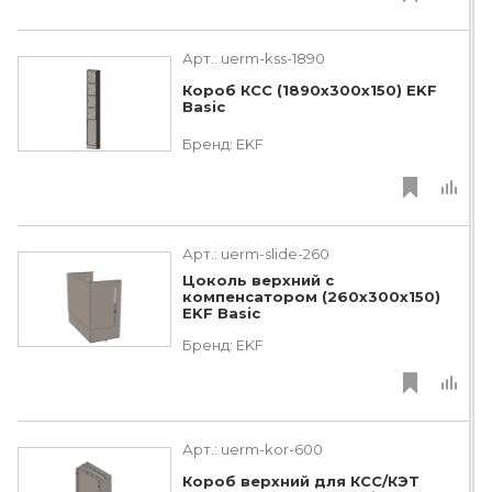
Арт.:
uerm-kss-1890
Короб КСС (1890х300х150) EKF
Basic
Бренд:
EKF
Арт.:
uerm-slide-260
Цоколь верхний с
компенсатором (260х300х150)
EKF Basic
Бренд:
EKF
Арт.:
uerm-kor-600
Короб верхний для КСС/КЭТ