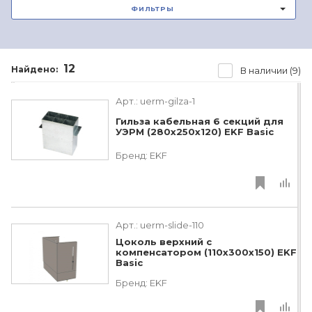
ФИЛЬТРЫ
12
Найдено:
В наличии (9)
Арт.:
uerm-gilza-1
Гильза кабельная 6 секций для
УЭРМ (280х250х120) EKF Basic
Бренд:
EKF
Арт.:
uerm-slide-110
Цоколь верхний с
компенсатором (110х300х150) EKF
Basic
Бренд:
EKF