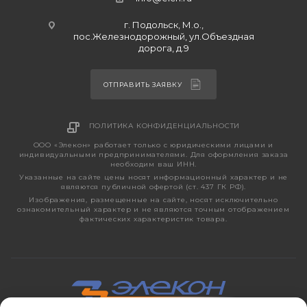
г. Подольск, М.о.,
пос.Железнодорожный, ул.Объездная
дорога, д.9
ОТПРАВИТЬ ЗАЯВКУ
ПОЛИТИКА КОНФИДЕНЦИАЛЬНОСТИ
ООО «Элекон» работает только с юридическими лицами и
индивидуальными предпринимателями. Для оформления заказа
необходим ваш ИНН.
Указанные на сайте цены носят информационный характер и не
являются публичной офертой (ст. 437 ГК РФ).
Изображения, размещенные на сайте, носят исключительно
ознакомительный характер и не являются точным отображением
фактических характеристик товара.