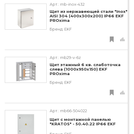
Арт.:
mb-inox-432
Щит из нержавеющей стали "Inox"
AISI 304 (400х300х200) IP66 EKF
PROxima
Бренд:
EKF
Арт.:
mb29-v-6z
Щит этажный 6 кв. слаботочка
слева (1000х950х150) EKF
PROxima
Бренд:
EKF
Арт.:
mb66-504022
Щит с монтажной панелью
"KRATOS" - 50.40.22 IP66 EKF
Бренд:
EKF