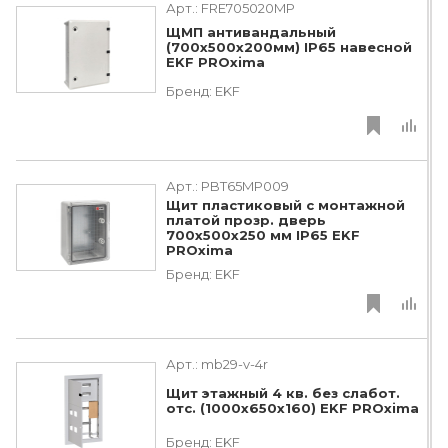
Арт.:
FRE705020MP
ЩМП антивандальный
(700x500x200мм) IP65 навесной
EKF PROxima
Бренд:
EKF
Арт.:
PBT65MP009
Щит пластиковый с монтажной
платой прозр. дверь
700х500х250 мм IP65 EKF
PROxima
Бренд:
EKF
Арт.:
mb29-v-4r
Щит этажный 4 кв. без слабот.
отс. (1000х650х160) EKF PROxima
Бренд:
EKF