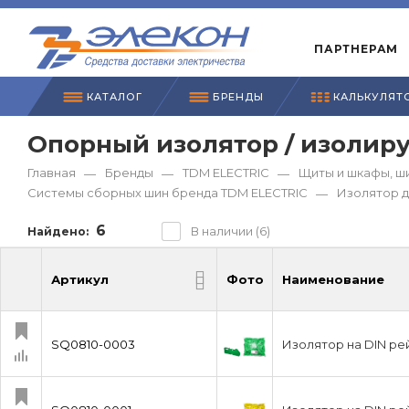
ПАРТНЕРАМ
КАТАЛОГ
БРЕНДЫ
КАЛЬКУЛЯТ
Опорный изолятор / изолир
Главная
Бренды
TDM ЕLECTRIC
Щиты и шкафы, ш
—
—
—
Системы сборных шин бренда TDM ЕLECTRIC
Изолятор д
—
6
В наличии (6)
Найдено:
Артикул
Фото
Наименование
Артикул
Фото
Наименование
SQ0810-0003
Изолятор на DIN ре