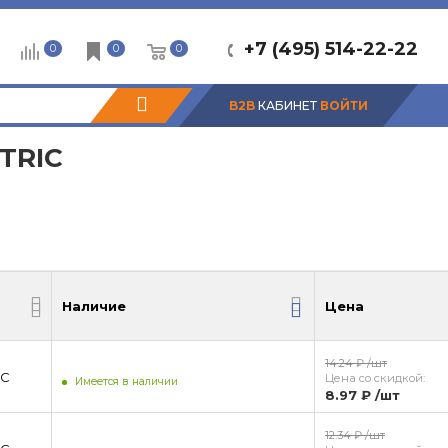
+7 (495) 514-22-22
0
0
0
B2B
КАБИНЕТ
ВОЙТИ
TRIC
Наличие
Цена
Наличие
Цена
14.24 ₽
/шт
IC
Цена со скидкой:
Имеется в наличии
8.97 ₽
/шт
12.34 ₽
/шт