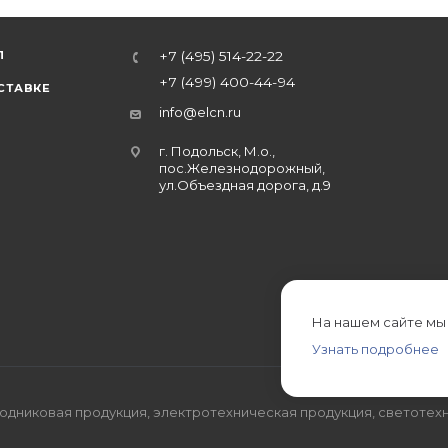
Л
+7 (495) 514-22-22
+7 (499) 400-44-94
СТАВКЕ
info@elcn.ru
г. Подольск, М.о.,
пос.Железнодорожный,
ул.Объездная дорога, д.9
На нашем сайте мы
Узнать подробнее
дниковая продукция, электротехническая продукция, светотехн