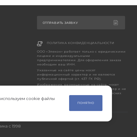
ОТПРАВИТЬ ЗАЯВКУ
ПОЛИТИКА КОНФИДЕНЦИАЛЬНОСТИ
ООО «Элекон» работает только с юридическими
лицами и индивидуальными
предпринимателями. Для оформления заказа
необходим ваш ИНН.
Указанные на сайте цены носят
информационный характер и не являются
публичной офертой (ст. 437 ГК РФ).
Изображения, размещенные на сайте, носят
исключительно ознакомительный характер и не
являются точным отображением фактических
характеристик товара.
 используем cookie файлы
ПОНЯТНО
ика с 1998