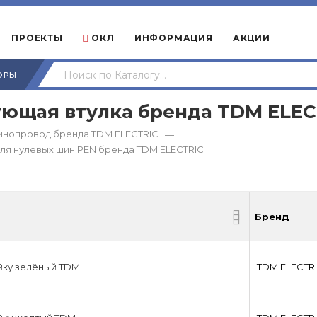
ПРОЕКТЫ
ОКЛ
ИНФОРМАЦИЯ
АКЦИИ
ОРЫ
ующая втулка бренда TDM ЕLEC
инопровод бренда TDM ЕLECTRIC
—
ля нулевых шин PEN бренда TDM ЕLECTRIC
Бренд
Бренд
йку зелёный TDM
TDM ЕLECTR