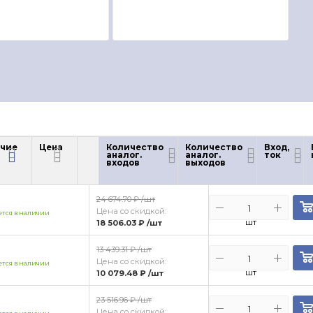
чие
Цена
Количество
Количество
Вход,
аналог.
аналог.
ток
чие
Цена
входов
выходов
24 674.70 ₽
/шт
Цена со скидкой:
тся в наличии
шт
18 506.03 ₽
/шт
13 439.31 ₽
/шт
Цена со скидкой:
тся в наличии
шт
10 079.48 ₽
/шт
23 516.96 ₽
/шт
Цена со скидкой: