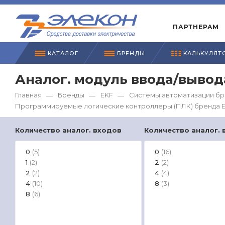
ПАРТНЕРАМ
КАТАЛОГ
БРЕНДЫ
КАЛЬКУЛЯТ
Аналог. модуль ввода/вывод
Главная
Бренды
EKF
Системы автоматизации бр
—
—
—
Программируемые логические контроллеры (ПЛК) бренда 
Количество аналог. входов
Количество аналог.
0
0
(5)
(16)
1
2
(2)
(2)
2
4
(2)
(4)
4
8
(10)
(3)
8
(6)