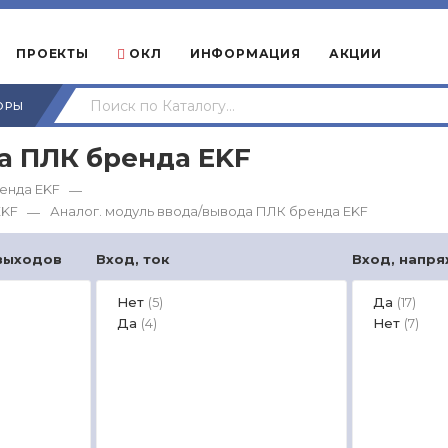
ПРОЕКТЫ
ОКЛ
ИНФОРМАЦИЯ
АКЦИИ
ОРЫ
а ПЛК бренда EKF
енда EKF
—
EKF
Аналог. модуль ввода/вывода ПЛК бренда EKF
—
 выходов
Вход, ток
Вход, напр
Нет
Да
(5)
(17)
Да
Нет
(4)
(7)