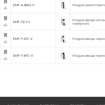
EMF-A-8AO-V
Модуль аналогового
Модуль ввода сигнал
EMF-TZ-1-V
поверкой)
EMF-T-4TC-V
Модуль ввода термо
EMF-T-8TC-V
Модуль ввода термо