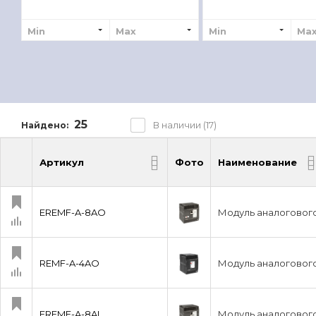
Min
Max
Min
Ma
25
В наличии (17)
Найдено:
Артикул
Фото
Наименование
Артикул
Фото
Наименование
EREMF-A-8AO
Модуль аналогового
REMF-A-4AO
Модуль аналогового
EREMF-A-8AI
Модуль аналогового