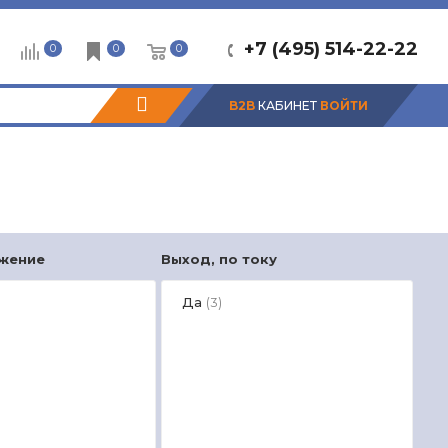
+7 (495) 514-22-22
0
0
0
B2B
КАБИНЕТ
ВОЙТИ
яжение
Выход, по току
Вых
Да
(3)