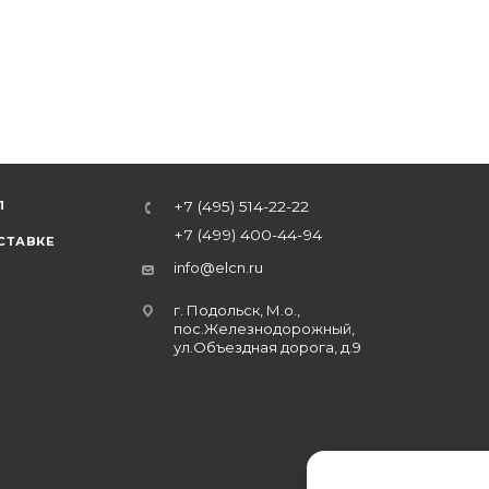
Л
+7 (495) 514-22-22
+7 (499) 400-44-94
СТАВКЕ
info@elcn.ru
г. Подольск, М.о.,
пос.Железнодорожный,
ул.Объездная дорога, д.9