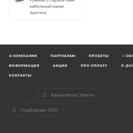
Рувинил | Парапетный
кабельный канал
Арктика
О КОМПАНИИ
ПАРТНЕРАМ
ПРОЕКТЫ
ОК
ИНФОРМАЦИЯ
АКЦИИ
ПРО ОПЛАТУ
О ДО
КОНТАКТЫ
Калькулятор Элекон
Подборщик ОКЛ