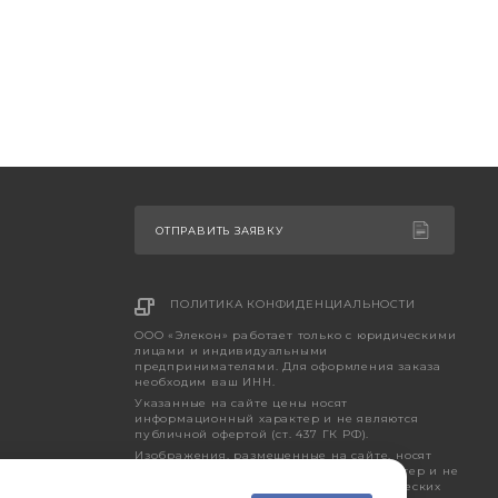
ОТПРАВИТЬ ЗАЯВКУ
ПОЛИТИКА КОНФИДЕНЦИАЛЬНОСТИ
ООО «Элекон» работает только с юридическими
лицами и индивидуальными
предпринимателями. Для оформления заказа
необходим ваш ИНН.
Указанные на сайте цены носят
информационный характер и не являются
публичной офертой (ст. 437 ГК РФ).
Изображения, размещенные на сайте, носят
исключительно ознакомительный характер и не
являются точным отображением фактических