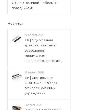
С Днем Великой Победы! С
праздником!
Новинки
22 апреля 2026
IEK | Однофазная
трековая система
освещения:
минимализм,
надежность, эстетика
16 апреля 2026
IEK | Светильники
СТАНДАРТ PRO для
офисов и учебных
учреждений
1 апреля 2026