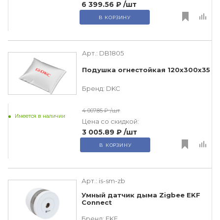
6 399.56 ₽
/шт
В КОРЗИНУ
Арт.:
DB1805
Подушка огнестойкая 120х300х35
Бренд:
DKC
4 007.85 ₽
/шт
Имеется в наличии
Цена со скидкой:
3 005.89 ₽
/шт
В КОРЗИНУ
Арт.:
is-sm-zb
Умный датчик дыма Zigbee EKF
Connect
Бренд:
EKF