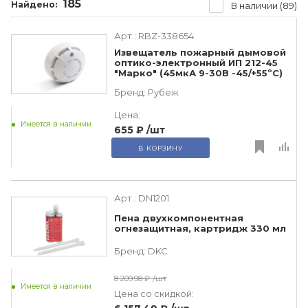
185
Найдено:
В наличии (89)
Арт.:
RBZ-338654
Извещатель пожарный дымовой
оптико-электронный ИП 212-45
"Марко" (45мкА 9-30В -45/+55ºС)
Бренд:
Рубеж
Цена:
Имеется в наличии
655 ₽
/шт
В КОРЗИНУ
Арт.:
DN1201
Пена двухкомпонентная
огнезащитная, картридж 330 мл
Бренд:
DKC
8 209.98 ₽
/шт
Имеется в наличии
Цена со скидкой: