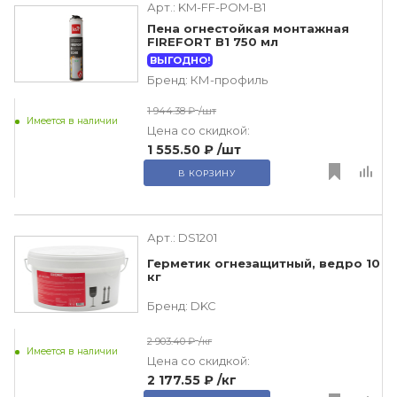
Арт.:
KM-FF-POM-B1
Пена огнестойкая монтажная
FIREFORT B1 750 мл
ВЫГОДНО!
Бренд:
КМ-профиль
1 944.38 ₽
/шт
Имеется в наличии
Цена со скидкой:
1 555.50 ₽
/шт
В КОРЗИНУ
Арт.:
DS1201
Герметик огнезащитный, ведро 10
кг
Бренд:
DKC
2 903.40 ₽
/кг
Имеется в наличии
Цена со скидкой:
2 177.55 ₽
/кг