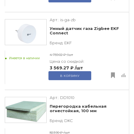
Арт.:
is-ga-zb
Умный датчик газа Zigbee EKF
Connect
Бренд:
EKF
4 759.02 ₽
/шт
Имеется в наличии
Цена со скидкой:
3 569.27 ₽
/шт
В КОРЗИНУ
Арт.:
DD1010
Перегородка кабельная
огнестойкая, 100 мм
Бренд:
DKC
823.90 ₽
/шт