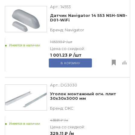
Арт.:
14553
Датчик Navigator 14 553 NSH-SNR-
D01-WiFi
Бренд:
Navigator
1 053.93 ₽
/шт
Имеется в наличии
Цена со скидкой:
1 001.23 ₽
/шт
В КОРЗИНУ
Арт.:
DG3030
Уголок монтажный огн. плит
30х30х3000 мм
Бренд:
DKC
438.81 ₽
/м
Имеется в наличии
Цена со скидкой:
329.11 ₽
/м