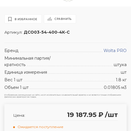
СРАВНИТЬ
В ИЗБРАННОЕ
Артикул:
ДСО03-54-400-4К-С
Бренд
Wolta PRO
Минимальная партия/
кратность
штука
Единица измерения
шт
Вес 1 шт
1.8 кг
Объем 1 шт
0.01805 м3
Изображения, размещенные на сайте, носят исключительно ознакомительный характер и не являются точным отображением
фактических характеристик товара.
19 187.95 ₽
/шт
Цена:
Ожидается поступление