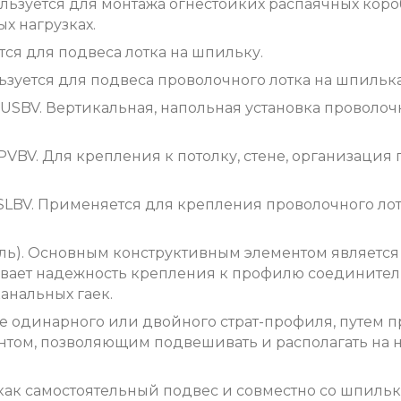
льзуется для монтажа огнестойких распаячных коро
х нагрузках.
ся для подвеса лотка на шпильку.
зуется для подвеса проволочного лотка на шпилька
USBV. Вертикальная, напольная установка проволочн
VBV. Для крепления к потолку, стене, организация
KSLBV. Применяется для крепления проволочного ло
ь). Основным конструктивным элементом является 
чивает надежность крепления к профилю соединител
нальных гаек.
ве одинарного или двойного страт-профиля, путем 
том, позволяющим подвешивать и располагать на 
как самостоятельный подвес и совместно со шпильк