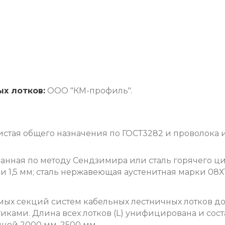
ных
лотков:
ООО "КМ-профиль".
истая общего назначения по ГОСТ3282 и проволока
ванная по методу Сендзимира или сталь горячего ци
 мм и 1,5 мм; сталь нержавеющая аустенитная марки 08Х1
ых секций систем кабельных лестничных лотков до
иками. Длина всех лотков (L) унифицирована и сост
иной 2000 мм, 2500 мм.