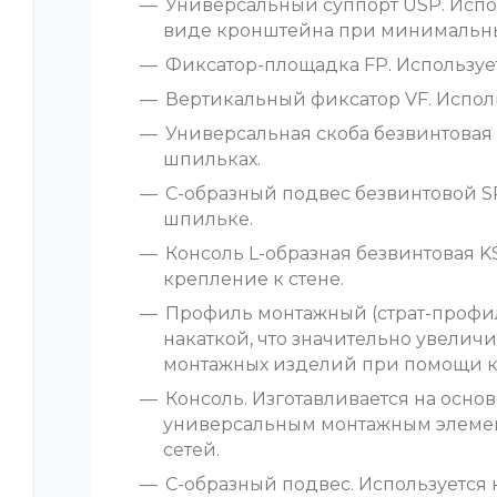
Универсальный суппорт USP. Испо
виде кронштейна при минимальны
Фиксатор-площадка FP. Использует
Вертикальный фиксатор VF. Исполь
Универсальная скоба безвинтовая 
шпильках.
С-образный подвес безвинтовой SP
шпильке.
Консоль L-образная безвинтовая 
крепление к стене.
Профиль монтажный (страт-профил
накаткой, что значительно увели
монтажных изделий при помощи ка
Консоль. Изготавливается на осно
универсальным монтажным элемен
сетей.
С-образный подвес. Используется 