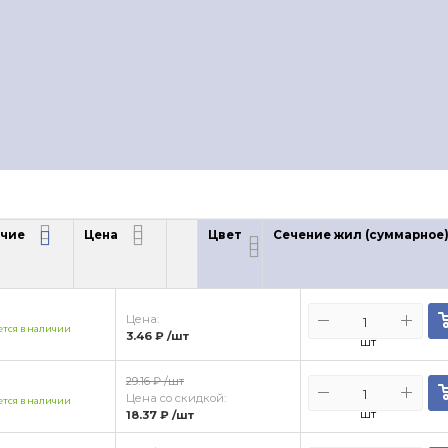
чие
Цена
Цвет
Сечение жил (суммарное
чие
Цена
Цена:
тся в наличии
3.46 ₽
/шт
шт
29.16 ₽
/шт
Цена со скидкой:
тся в наличии
шт
18.37 ₽
/шт