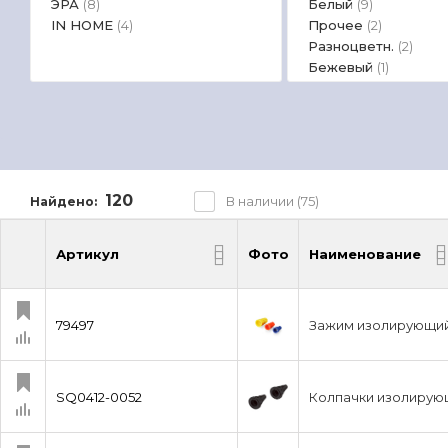
ЭРА
Белый
(8)
(9)
IN HOME
Прочее
(4)
(2)
Разноцветн.
(2)
Бежевый
(1)
120
В наличии (75)
Найдено:
Артикул
Фото
Наименование
Артикул
Фото
Наименование
79497
Зажим изолирующий
SQ0412-0052
Колпачки изолирую