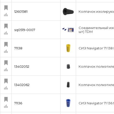
12601581
Колпачок изолирующ
Соединительный изо
sq0519-0007
шт) TDM
71138
СИЗ Navigator 71 138
13402052
Колпачок полиэтиле
13402062
Колпачок полиэтиле
71136
СИЗ Navigator 71 136