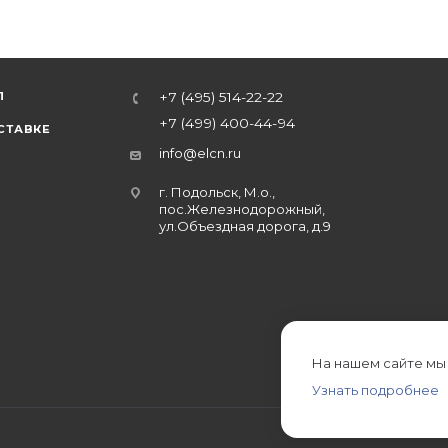
Л
+7 (495) 514-22-22
+7 (499) 400-44-94
СТАВКЕ
info@elcn.ru
г. Подольск, М.о.,
пос.Железнодорожный,
ул.Объездная дорога, д.9
На нашем сайте мы
Узнать подробнее