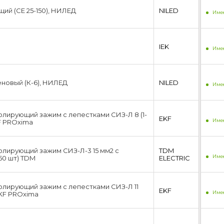
1.5...16 мм²
(1)
ий (CE 25-150), НИЛЕД
NILED
Имее
11...11 мм²
(1)
11...30 мм²
(1)
16...16 мм²
(1)
IEK
Имее
2...2 мм²
(1)
2.5...12 мм²
(1)
2.5...6.0 мм²
(1)
новый (К-6), НИЛЕД
25...150 мм²
NILED
(1)
Имее
25...25 мм²
(1)
25...50 мм²
(1)
3.0...10.0 мм²
лирующий зажим с лепестками СИЗ-Л 8 (1-
(1)
EKF
Имее
KF PROxima
3.5...11 мм²
(1)
3.5...11.0 мм²
(1)
3.5...15 мм²
(1)
лирующий зажим СИЗ-Л-3 15 мм2 с
TDM
35...35 мм²
(1)
Имее
50 шт) TDM
ЕLECTRIC
4...13.5 мм²
(1)
4...4 мм²
(1)
лирующий зажим с лепестками СИЗ-Л 11
4.0...16.0 мм²
(1)
EKF
Имее
 EKF PROxima
4.0...20.0 мм²
(1)
4.5...11 мм²
(1)
4.5...4.5 мм²
(1)