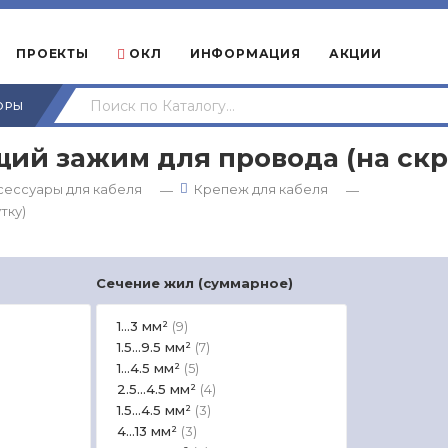
ПРОЕКТЫ
ОКЛ
ИНФОРМАЦИЯ
АКЦИИ
ОРЫ
й зажим для провода (на скр
сессуары для кабеля
Крепеж для кабеля
—
—
тку)
Сечение жил (суммарное)
1...3 мм²
(9)
1.5...9.5 мм²
(7)
1...4.5 мм²
(5)
2.5...4.5 мм²
(4)
1.5...4.5 мм²
(3)
4...13 мм²
(3)