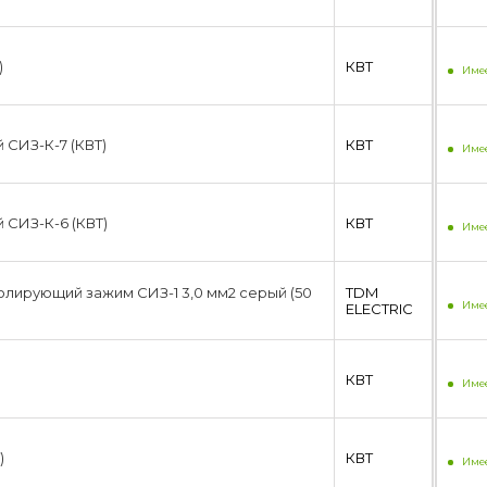
)
КВТ
Имее
СИЗ-К-7 (КВТ)
КВТ
Имее
СИЗ-К-6 (КВТ)
КВТ
Имее
лирующий зажим СИЗ-1 3,0 мм2 серый (50
TDM
Имее
ЕLECTRIC
КВТ
Имее
)
КВТ
Имее