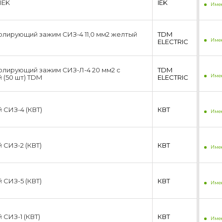
 IEK
IEK
5...20 мм²
Имее
(1)
5...6 мм²
(1)
5.5...5.5 мм²
(1)
лирующий зажим СИЗ-4 11,0 мм2 желтый
TDM
50...50 мм²
(1)
Имее
ЕLECTRIC
7.0...20.0 мм²
(1)
70...70 мм²
(1)
8...24 мм²
(1)
олирующий зажим СИЗ-Л-4 20 мм2 с
TDM
Имее
 (50 шт) TDM
ЕLECTRIC
8...8 мм²
(1)
8.0...32 мм²
(1)
95...95 мм²
(1)
 СИЗ-4 (КВТ)
КВТ
Имее
СИЗ-2 (КВТ)
КВТ
Имее
СИЗ-5 (КВТ)
КВТ
Имее
СИЗ-1 (КВТ)
КВТ
Имее