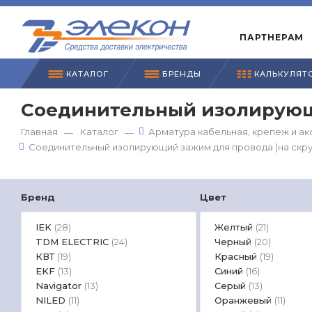
ПАРТНЕРАМ
КАТАЛОГ
БРЕНДЫ
КАЛЬКУЛЯТ
Соединительный изолирующи
Главная
Каталог
Арматура кабельная, крепеж и ак
—
—
Соединительный изолирующий зажим для провода (на скру
Бренд
Цвет
IEK
Желтый
(28)
(21)
TDM ЕLECTRIC
Черный
(24)
(20)
КВТ
Красный
(19)
(19)
EKF
Синий
(13)
(16)
Navigator
Серый
(13)
(13)
NILED
Оранжевый
(11)
(11)