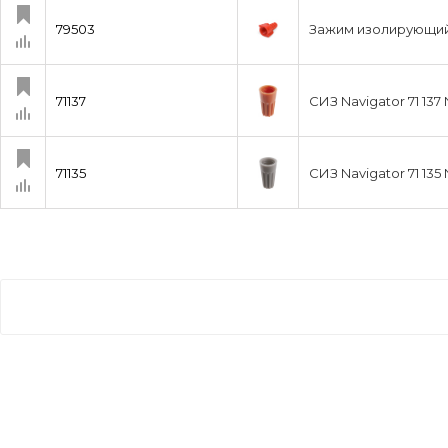
79503
Зажим изолирующий 
71137
СИЗ Navigator 71 137
71135
СИЗ Navigator 71 135 