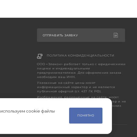
ОТПРАВИТЬ ЗАЯВКУ
ПОЛИТИКА КОНФИДЕНЦИАЛЬНОСТИ
ООО «Элекон» работает только с юридическими
лицами и индивидуальными
предпринимателями. Для оформления заказа
необходим ваш ИНН.
Указанные на сайте цены носят
информационный характер и не являются
публичной офертой (ст. 437 ГК РФ).
Изображения, размещенные на сайте, носят
исключительно ознакомительный характер и не
являются точным отображением фактических
характеристик товара.
 используем cookie файлы
ПОНЯТНО