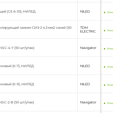
ий (CE 6-35), НИЛЕД
NILED
Имее
лирующий зажим СИЗ-2 4,5 мм2 синий (50
TDM
Имее
ЕLECTRIC
 NSC-4-Y (50 шт/упак)
Navigator
Имее
новый (К-7), НИЛЕД
NILED
Имее
новый (К-9), НИЛЕД
NILED
Имее
 NSC-2-B (50 шт/упак)
Navigator
Имее