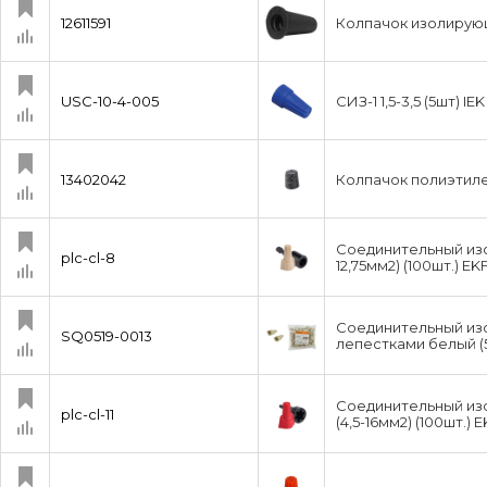
12611591
Колпачок изолирующ
USC-10-4-005
СИЗ-1 1,5-3,5 (5шт) IEK
13402042
Колпачок полиэтиле
Соединительный изо
plc-cl-8
12,75мм2) (100шт.) E
Соединительный изо
SQ0519-0013
лепестками белый (
Соединительный изо
plc-cl-11
(4,5-16мм2) (100шт.)