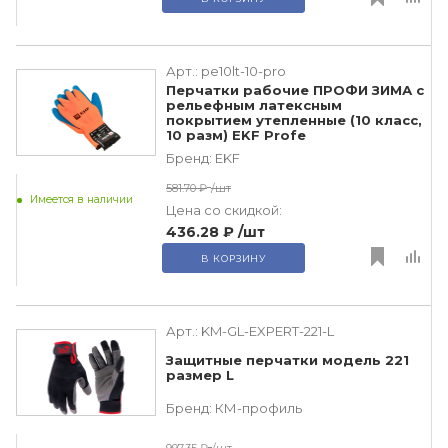
Арт.:
pe10lt-10-pro
Перчатки рабочие ПРОФИ ЗИМА с
рельефным латексным
покрытием утепленные (10 класс,
10 разм) EKF Profe
Бренд:
EKF
581.70 ₽
/шт
Имеется в наличии
Цена со скидкой:
436.28 ₽
/шт
В КОРЗИНУ
Арт.:
KM-GL-EXPERT-221-L
Защитные перчатки модель 221
размер L
Бренд:
КМ-профиль
997.35 ₽
/шт