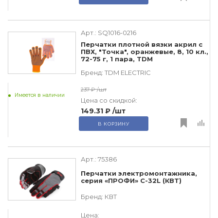
Арт.:
SQ1016-0216
Перчатки плотной вязки акрил с
ПВХ, "Точка", оранжевые, 8, 10 кл.,
72-75 г, 1 пара, TDM
Бренд:
TDM ЕLECTRIC
237 ₽
/шт
Имеется в наличии
Цена со скидкой:
149.31 ₽
/шт
В КОРЗИНУ
Арт.:
75386
Перчатки электромонтажника,
серия «ПРОФИ» С-32L (КВТ)
Бренд:
КВТ
Цена: