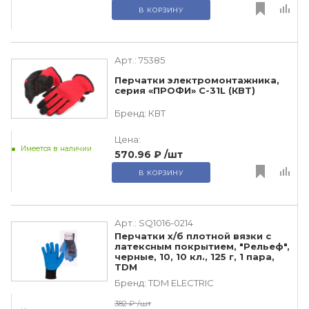
В КОРЗИНУ
Арт.:
75385
Перчатки электромонтажника,
серия «ПРОФИ» С-31L (КВТ)
Бренд:
КВТ
Цена:
Имеется в наличии
570.96 ₽
/шт
В КОРЗИНУ
Арт.:
SQ1016-0214
Перчатки х/б плотной вязки с
латексным покрытием, "Рельеф",
черные, 10, 10 кл., 125 г, 1 пара,
TDM
Бренд:
TDM ЕLECTRIC
382 ₽
/шт