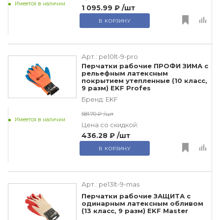
Имеется в наличии
1 095.99 ₽
/шт
В КОРЗИНУ
Арт.:
pe10lt-9-pro
Перчатки рабочие ПРОФИ ЗИМА с
рельефным латексным
покрытием утепленные (10 класс,
9 разм) EKF Profes
Бренд:
EKF
581.70 ₽
/шт
Имеется в наличии
Цена со скидкой:
436.28 ₽
/шт
В КОРЗИНУ
Арт.:
pe13lt-9-mas
Перчатки рабочие ЗАЩИТА с
одинарным латексным обливом
(13 класс, 9 разм) EKF Master