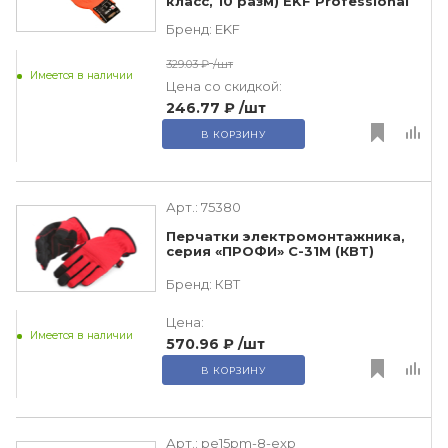
класс, 10 разм) EKF Professional
Бренд:
EKF
329.03 ₽
/шт
Имеется в наличии
Цена со скидкой:
246.77 ₽
/шт
В КОРЗИНУ
Арт.:
75380
Перчатки электромонтажника,
серия «ПРОФИ» С-31M (КВТ)
Бренд:
КВТ
Цена:
Имеется в наличии
570.96 ₽
/шт
В КОРЗИНУ
Арт.:
pe15pm-8-exp