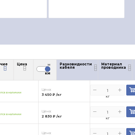
чие
Цена
Разновидности
Материал
м
кабеля
проводника
чие
Цена
км
Цена:
тся в наличии
3 450 ₽
/кг
кг
Цена:
тся в наличии
2 830 ₽
/кг
кг
Цена: