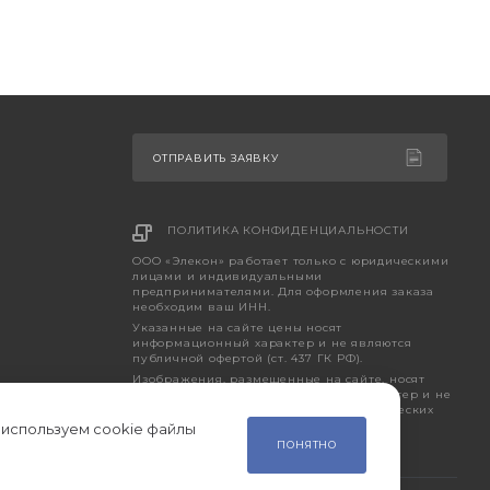
ОТПРАВИТЬ ЗАЯВКУ
ПОЛИТИКА КОНФИДЕНЦИАЛЬНОСТИ
ООО «Элекон» работает только с юридическими
лицами и индивидуальными
предпринимателями. Для оформления заказа
необходим ваш ИНН.
Указанные на сайте цены носят
информационный характер и не являются
публичной офертой (ст. 437 ГК РФ).
Изображения, размещенные на сайте, носят
исключительно ознакомительный характер и не
являются точным отображением фактических
характеристик товара.
 используем cookie файлы
ПОНЯТНО