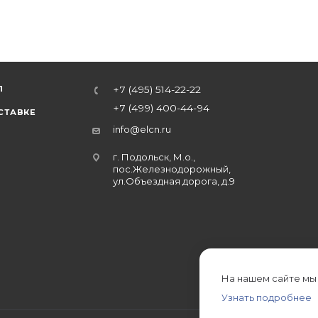
Л
+7 (495) 514-22-22
+7 (499) 400-44-94
СТАВКЕ
info@elcn.ru
г. Подольск, М.о.,
пос.Железнодорожный,
ул.Объездная дорога, д.9
На нашем сайте мы
Узнать подробнее