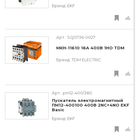
Бренд:
EKF
Арт.:
SQ0736-0027
МКН-11610 16А 400В 1НО TDM
Бренд:
TDM ЕLECTRIC
Арт.:
pm12-400/380
Пускатель электромагнитный
ПМ12-400100 400В 2NC+4NO EKF
Basic
Бренд:
EKF