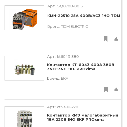
Арт.:
SQ0708-0015
КМН-22510 25А 400В/АС3 1НО TDM
Бренд:
TDM ЕLECTRIC
Арт.:
kt6043-380
Контактор КТ-6043 400А 380В
3NO+3NC EKF PROxima
Бренд:
EKF
Арт.:
ctr-s-18-220
Контактор КМЭ малогабаритный
18А 220В 1NO EKF PROxima