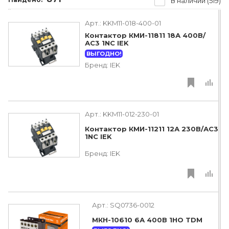
В наличии (519)
Арт.:
KKM11-018-400-01
Контактор КМИ-11811 18А 400В/
АС3 1NC IEK
ВЫГОДНО!
Бренд:
IEK
Арт.:
KKM11-012-230-01
Контактор КМИ-11211 12А 230В/АС3
1NC IEK
Бренд:
IEK
Арт.:
SQ0736-0012
МКН-10610 6А 400В 1НО TDM