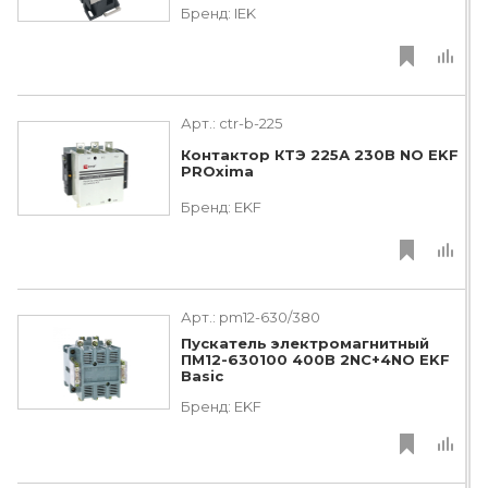
Бренд:
IEK
Арт.:
ctr-b-225
Контактор КТЭ 225А 230В NO EKF
PROxima
Бренд:
EKF
Арт.:
pm12-630/380
Пускатель электромагнитный
ПМ12-630100 400В 2NC+4NO EKF
Basic
Бренд:
EKF