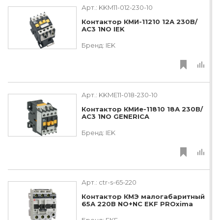
Арт.:
KKM11-012-230-10
Контактор КМИ-11210 12А 230В/
АС3 1NO IEK
Бренд:
IEK
Арт.:
KKME11-018-230-10
Контактор КМИе-11810 18А 230В/
АС3 1NO GENERICA
Бренд:
IEK
Арт.:
ctr-s-65-220
Контактор КМЭ малогабаритный
65А 220В NO+NC EKF PROxima