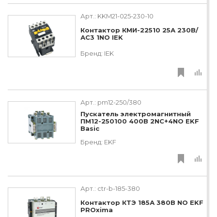
Арт.:
KKM21-025-230-10
Контактор КМИ-22510 25А 230В/
АС3 1NO IEK
Бренд:
IEK
Арт.:
pm12-250/380
Пускатель электромагнитный
ПМ12-250100 400В 2NC+4NO EKF
Basic
Бренд:
EKF
Арт.:
ctr-b-185-380
Контактор КТЭ 185А 380В NO EKF
PROxima