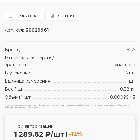
СРАВНИТЬ
В ИЗБРАННОЕ
Артикул:
Б0029961
Бренд
ЭРА
Минимальная партия/
кратность
упаковка
В упаковке
6 шт
Единица измерения
шт
Вес 1 шт
0.38 кг
Объем 1 шт
0.00095 м3
Изображения, размещенные на сайте, носят исключительно ознакомительный характер и не являются точным отображением
фактических характеристик товара.
При авторизации:
1 289.82 ₽/шт
|
-12%