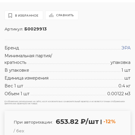
СРАВНИТЬ
В ИЗБРАННОЕ
Артикул:
Б0029913
Бренд
ЭРА
Минимальная партия/
кратность
упаковка
В упаковке
1 шт
Единица измерения
шт
Вес 1 шт
0.4 кг
Объем 1 шт
0.00122 м3
Изображения, размещенные на сайте, носят исключительно ознакомительный характер и не являются точным отображением
фактических характеристик товара.
653.82 ₽/шт
|
-12%
При авторизации:
/ без: