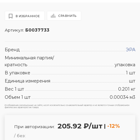
СРАВНИТЬ
В ИЗБРАННОЕ
Артикул:
Б0037733
Бренд
ЭРА
Минимальная партия/
кратность
упаковка
В упаковке
1 шт
Единица измерения
шт
Вес 1 шт
0.201 кг
Объем 1 шт
0.00034 м3
Изображения, размещенные на сайте, носят исключительно ознакомительный характер и не являются точным отображением
фактических характеристик товара.
205.92 ₽/шт
|
-12%
При авторизации:
/ без: