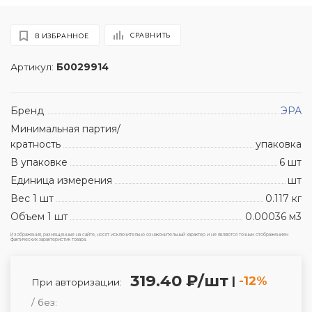
СРАВНИТЬ
В ИЗБРАННОЕ
Артикул:
Б0029914
Бренд
ЭРА
Минимальная партия/
кратность
упаковка
В упаковке
6 шт
Единица измерения
шт
Вес 1 шт
0.117 кг
Объем 1 шт
0.00036 м3
Изображения, размещенные на сайте, носят исключительно ознакомительный характер и не являются точным отображением
фактических характеристик товара.
319.40 ₽/шт
|
-12%
При авторизации:
/ без: