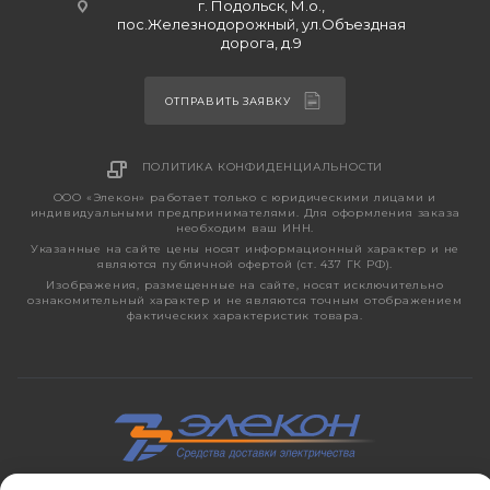
г. Подольск, М.о.,
пос.Железнодорожный, ул.Объездная
дорога, д.9
ОТПРАВИТЬ ЗАЯВКУ
ПОЛИТИКА КОНФИДЕНЦИАЛЬНОСТИ
ООО «Элекон» работает только с юридическими лицами и
индивидуальными предпринимателями. Для оформления заказа
необходим ваш ИНН.
Указанные на сайте цены носят информационный характер и не
являются публичной офертой (ст. 437 ГК РФ).
Изображения, размещенные на сайте, носят исключительно
ознакомительный характер и не являются точным отображением
фактических характеристик товара.