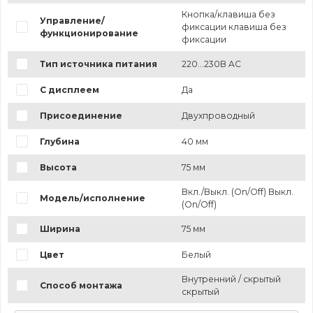
Кнопка/клавиша без
Управление/
фиксации клавиша без
функционирование
фиксации
Тип источника питания
220...230В AC
С дисплеем
Да
Присоединение
Двухпроводный
Глубина
40 мм
Высота
75 мм
Вкл./Выкл. (On/Off) Выкл.
Модель/исполнение
(On/Off)
Ширина
75 мм
Цвет
Белый
Внутренний / скрытый
Способ монтажа
скрытый