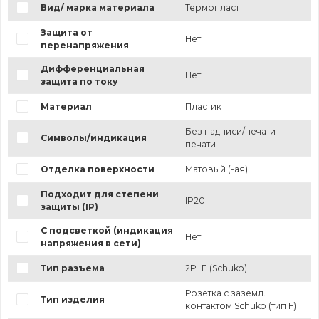
Вид/ марка материала
Термопласт
Защита от
Нет
перенапряжения
Дифференциальная
Нет
защита по току
Материал
Пластик
Без надписи/печати
Символы/индикация
печати
Отделка поверхности
Матовый (-ая)
Подходит для степени
IP20
защиты (IP)
С подсветкой (индикация
Нет
напряжения в сети)
Тип разъема
2P+E (Schuko)
Розетка с заземл.
Тип изделия
контактом Schuko (тип F)