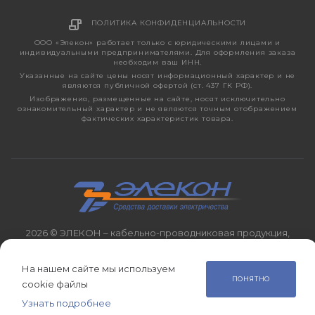
ПОЛИТИКА КОНФИДЕНЦИАЛЬНОСТИ
ООО «Элекон» работает только с юридическими лицами и
индивидуальными предпринимателями. Для оформления заказа
необходим ваш ИНН.
Указанные на сайте цены носят информационный характер и не
являются публичной офертой (ст. 437 ГК РФ).
Изображения, размещенные на сайте, носят исключительно
ознакомительный характер и не являются точным отображением
фактических характеристик товара.
2026 © ЭЛЕКОН – кабельно-проводниковая продукция,
электротехническая продукция, светотехника с 1998 года.
На нашем сайте мы используем
ПОНЯТНО
cookie файлы
Узнать подробнее