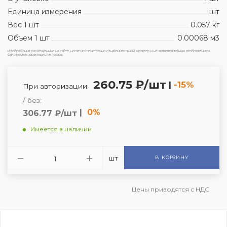
Единица измерения
шт
Вес 1 шт
0.057 кг
Объем 1 шт
0.00068 м3
Изображения, размещенные на сайте, носят исключительно ознакомительный характер и не являются точным отображением
фактических характеристик товара.
260.75 ₽/шт
|
-15%
При авторизации:
/ без:
|
0%
306.77 ₽/шт
Имеется в наличии
шт
В КОРЗИНУ
Цены приводятся с НДС