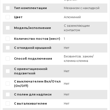
Тип комплектации
Механизм с накладкой
Цвет
Алюминий
С заземляющим
Модель/исполнение
контактом
Количество постов (мест)
1
С откидной крышкой
Нет
Безвинтов. зажим/
Способ подключения
клемма клемма
С ориентационной
Нет
подсветкой
С выключателем Вкл/Откл
Нет
(On/Off)
С полем для надписи
Нет
С выталкивателем
Нет