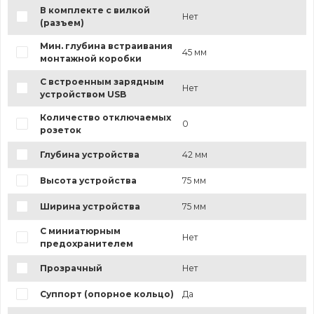
В комплекте с вилкой
Нет
(разъем)
Мин. глубина встраивания
45 мм
монтажной коробки
С встроенным зарядным
Нет
устройством USB
Количество отключаемых
0
розеток
Глубина устройства
42 мм
Высота устройства
75 мм
Ширина устройства
75 мм
С миниатюрным
Нет
предохранителем
Прозрачный
Нет
Суппорт (опорное кольцо)
Да