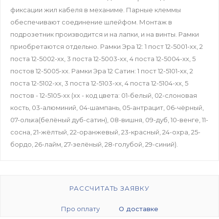
фиксации жил кабеля в механиме. Парные клеммы
обеспечивают соединение шлейфом. Монтаж в
подрозетник производится и на лапки, и на винты. Рамки
приобретаются отдельно. Рамки Эра 12: 1 пост 12-5001-хх, 2
поста 12-5002-хх, 3 поста 12-5003-хх, 4 поста 12-5004-хх, 5
постов 12-5005-хх. Рамки Эра 12 Сатин: 1 пост 12-5101-хх, 2
поста 12-5102-хх, 3 поста 12-5103-хх, 4 поста 12-5104-хх, 5
постов - 12-5105-хх (хх - код цвета: 01-белый, 02-слоновая
кость, 03-алюминий, 04-шампань, 05-антрацит, 06-чёрный,
07-ольха(белёный дуб-сатин), 08-вишня, 09-дуб, 10-венге, 11-
сосна, 21-жёлтый, 22-оранжевый, 23-красный, 24-охра, 25-
бордо, 26-лайм, 27-зелёный, 28-голубой, 29-синий).
РАССЧИТАТЬ ЗАЯВКУ
Про оплату
О доставке