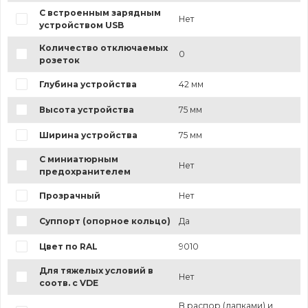
С встроенным зарядным
Нет
устройством USB
Количество отключаемых
0
розеток
Глубина устройства
42 мм
Высота устройства
75 мм
Ширина устройства
75 мм
С миниатюрным
Нет
предохранителем
Прозрачный
Нет
Суппорт (опорное кольцо)
Да
Цвет по RAL
9010
Для тяжелых условий в
Нет
соотв. с VDE
В распор (лапками) и