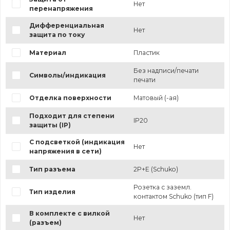
Нет
перенапряжения
Дифференциальная
Нет
защита по току
Материал
Пластик
Без надписи/печати
Символы/индикация
печати
Отделка поверхности
Матовый (-ая)
Подходит для степени
IP20
защиты (IP)
С подсветкой (индикация
Нет
напряжения в сети)
Тип разъема
2P+E (Schuko)
Розетка с заземл.
Тип изделия
контактом Schuko (тип F)
В комплекте с вилкой
Нет
(разъем)