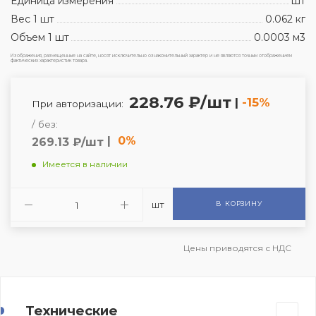
Единица измерения
шт
Вес 1 шт
0.062 кг
Объем 1 шт
0.0003 м3
Изображения, размещенные на сайте, носят исключительно ознакомительный характер и не являются точным отображением
фактических характеристик товара.
228.76 ₽/шт
|
-15%
При авторизации:
/ без:
|
0%
269.13 ₽/шт
Имеется в наличии
шт
В КОРЗИНУ
Цены приводятся с НДС
Технические