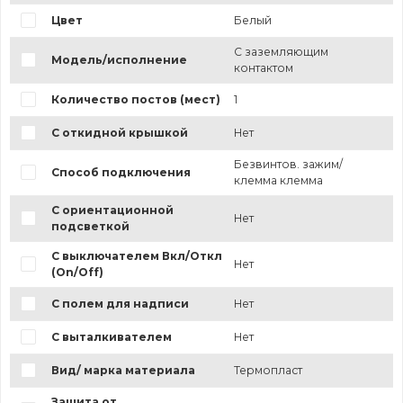
Цвет
Белый
С заземляющим
Модель/исполнение
контактом
Количество постов (мест)
1
С откидной крышкой
Нет
Безвинтов. зажим/
Способ подключения
клемма клемма
С ориентационной
Нет
подсветкой
С выключателем Вкл/Откл
Нет
(On/Off)
С полем для надписи
Нет
С выталкивателем
Нет
Вид/ марка материала
Термопласт
Защита от