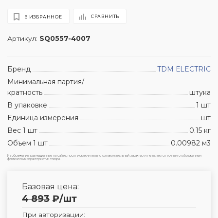
СРАВНИТЬ
В ИЗБРАННОЕ
Артикул:
SQ0557-4007
Бренд
TDM ЕLECTRIC
Минимальная партия/
кратность
штука
В упаковке
1 шт
Единица измерения
шт
Вес 1 шт
0.15 кг
Объем 1 шт
0.00982 м3
Изображения, размещенные на сайте, носят исключительно ознакомительный характер и не являются точным отображением
фактических характеристик товара.
Базовая цена:
4 893
₽
/шт
При авторизации: