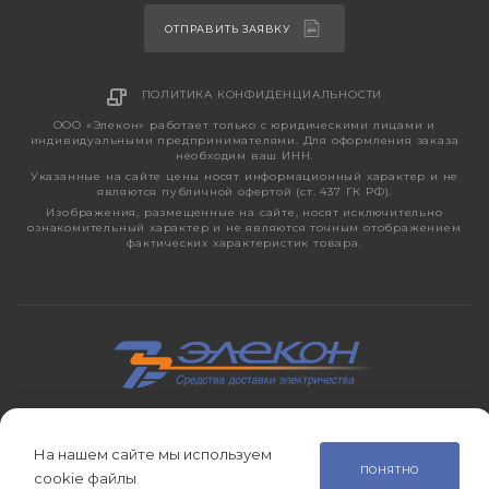
ОТПРАВИТЬ ЗАЯВКУ
ПОЛИТИКА КОНФИДЕНЦИАЛЬНОСТИ
ООО «Элекон» работает только с юридическими лицами и
индивидуальными предпринимателями. Для оформления заказа
необходим ваш ИНН.
Указанные на сайте цены носят информационный характер и не
являются публичной офертой (ст. 437 ГК РФ).
Изображения, размещенные на сайте, носят исключительно
ознакомительный характер и не являются точным отображением
фактических характеристик товара.
2026 © ЭЛЕКОН – кабельно-проводниковая продукция,
электротехническая продукция, светотехника с 1998 года.
На нашем сайте мы используем
ПОНЯТНО
cookie файлы