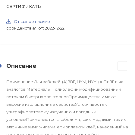
СЕРТИФИКАТЫ
Отказное письмо
срок действия: от: 2022-12-22
Описание
Применение:Для кабелей: (А)ВВГ, NYM, NYY, (А)ПвВГ и их
аналогов Материалы:Полиолефин модифицированный
потоком быстрых электроновПреимущества:Имеют
высокие изоляционные свойстваУстойчивость к
ультрафиолетовому излучению и погодным
условиямПрименяются с кабелями, как с медными, так и с
алюминиевыми жиламиТермоплавкий клей, нанесенный на
внутреннюю поверхность перчатки и трубок,