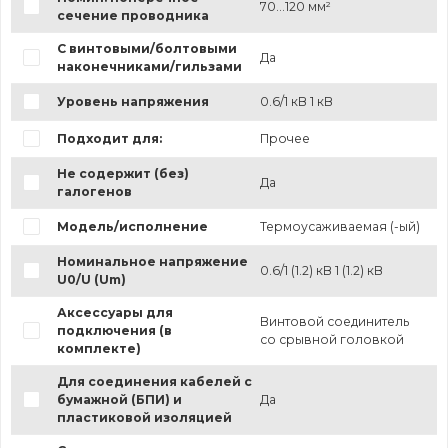
70...120 мм²
сечение проводника
С винтовыми/болтовыми
Да
наконечниками/гильзами
Уровень напряжения
0.6/1 кВ 1 кВ
Подходит для:
Прочее
Не содержит (без)
Да
галогенов
Модель/исполнение
Термоусаживаемая (-ый)
Номинальное напряжение
0.6/1 (1.2) кВ 1 (1.2) кВ
U0/U (Um)
Аксессуары для
Винтовой соединитель
подключения (в
со срывной головкой
комплекте)
Для соединения кабелей с
бумажной (БПИ) и
Да
пластиковой изоляцией