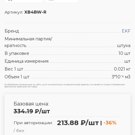
Артикул:
XB4BW-R
Бренд
EKF
Минимальная партия/
кратность
штука
В упаковке
10 шт
Единица измерения
шт
Вес 1 шт
0.021 кг
Объем 1 шт
3*10⁻⁵ м3
Изображения, размещенные на сайте, носят исключительно ознакомительный характер и не являются точным отображением
фактических характеристик товара.
Базовая цена:
334.19
₽
/шт
213.88 ₽/шт
|
-36%
При авторизации:
/ без: