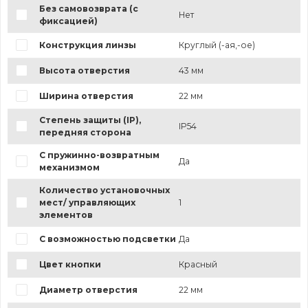
Без самовозврата (с
Нет
фиксацией)
Конструкция линзы
Круглый (-ая,-ое)
Высота отверстия
43 мм
Ширина отверстия
22 мм
Степень защиты (IP),
IP54
передняя сторона
С пружинно-возвратным
Да
механизмом
Количество установочных
мест/ управляющих
1
элементов
С возможностью подсветки
Да
Цвет кнопки
Красный
Диаметр отверстия
22 мм