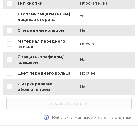
Тип кнопки
Плоская (-ий)
Степень защиты (NEMA),
13
лицевая сторона
С передним кольцом
Нет
Материал переднего
Прочее
кольца
С защитн. плафоном/
Нет
крышкой
Цвет переднего кольца
Прочее
С маркировкой/
Нет
обозначением
Выберите минимум 3 характеристики