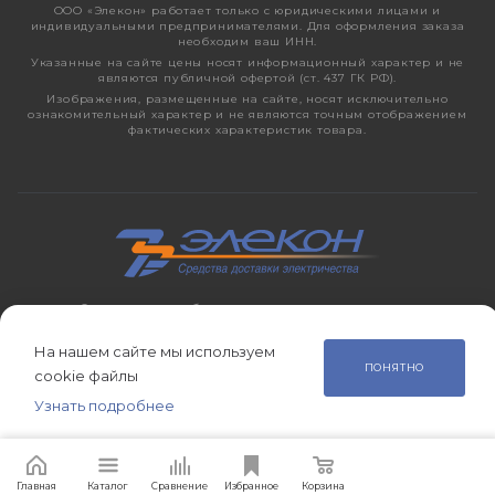
ООО «Элекон» работает только с юридическими лицами и
индивидуальными предпринимателями. Для оформления заказа
необходим ваш ИНН.
Указанные на сайте цены носят информационный характер и не
являются публичной офертой (ст. 437 ГК РФ).
Изображения, размещенные на сайте, носят исключительно
ознакомительный характер и не являются точным отображением
фактических характеристик товара.
2026 © ЭЛЕКОН – кабельно-проводниковая продукция,
электротехническая продукция, светотехника с 1998 года.
На нашем сайте мы используем
ПОНЯТНО
cookie файлы
Узнать подробнее
Главная
Сравнение
Корзина
Избранное
Каталог