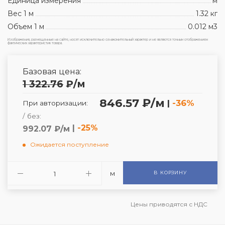
Единица измерения
м
Вес 1 м
1.32 кг
Объем 1 м
0.012 м3
Изображения, размещенные на сайте, носят исключительно ознакомительный характер и не являются точным отображением
фактических характеристик товара.
Базовая цена:
1 322.76
₽
/м
846.57 ₽/м
|
-36%
При авторизации:
/ без:
|
-25%
992.07 ₽/м
Ожидается поступление
м
В КОРЗИНУ
Цены приводятся с НДС