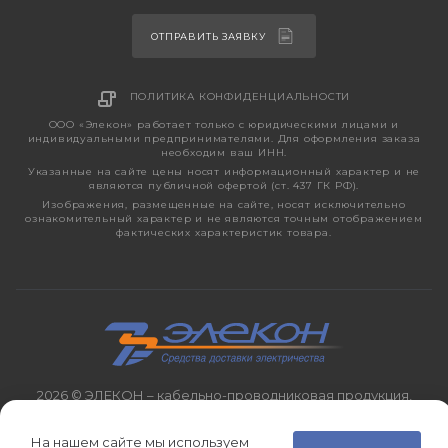
ОТПРАВИТЬ ЗАЯВКУ
ПОЛИТИКА КОНФИДЕНЦИАЛЬНОСТИ
ООО «Элекон» работает только с юридическими лицами и
индивидуальными предпринимателями. Для оформления заказа
необходим ваш ИНН.
Указанные на сайте цены носят информационный характер и не
являются публичной офертой (ст. 437 ГК РФ).
Изображения, размещенные на сайте, носят исключительно
ознакомительный характер и не являются точным отображением
фактических характеристик товара.
2026 © ЭЛЕКОН – кабельно-проводниковая продукция,
электротехническая продукция, светотехника с 1998 года.
На нашем сайте мы используем