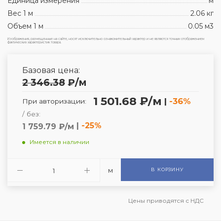
Единица измерения
м
Вес 1 м
2.06 кг
Объем 1 м
0.05 м3
Изображения, размещенные на сайте, носят исключительно ознакомительный характер и не являются точным отображением
фактических характеристик товара.
Базовая цена:
2 346.38
₽
/м
1 501.68 ₽/м
|
-36%
При авторизации:
/ без:
|
-25%
1 759.79 ₽/м
Имеется в наличии
м
В КОРЗИНУ
Цены приводятся с НДС