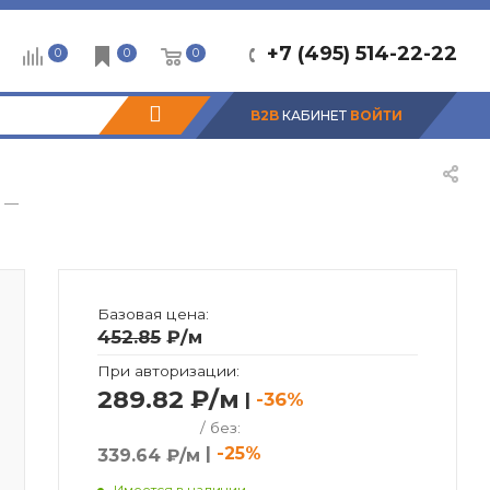
+7 (495) 514-22-22
0
0
0
B2B
КАБИНЕТ
ВОЙТИ
—
Базовая цена:
452.85
₽
/м
При авторизации:
289.82 ₽/м
|
-36%
/ без:
|
-25%
339.64 ₽/м
Имеется в наличии