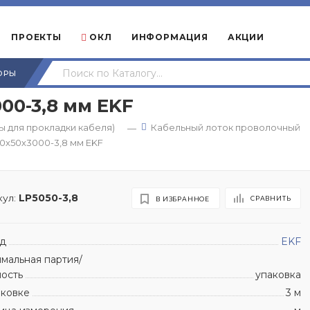
ПРОЕКТЫ
ОКЛ
ИНФОРМАЦИЯ
АКЦИИ
ОРЫ
00-3,8 мм EKF
 для прокладки кабеля)
Кабельный лоток проволочный
—
0х50х3000-3,8 мм EKF
ул:
LP5050-3,8
СРАВНИТЬ
В ИЗБРАННОЕ
д
EKF
мальная партия/
ность
упаковка
аковке
3 м