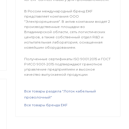
В России международный бренд EKF
представляет компания OOO
"Электрорешения". В актив компании входят 2
производственные площадки во
Владимирской области, сеть логистических
центров, а также собственный отдел R&D и
испытательная лаборатория, оснащенная
новейшим оборудованием.
Полученные сертификаты ISO 9001:2015 и ГОСТ
Р ИСО 9001-2015 подтверждают грамотное
управление предприятием и высокое
качество выпускаемой продукции.
Все товары раздела "Лоток кабельный
проволочный"
Все товары бренда EKF