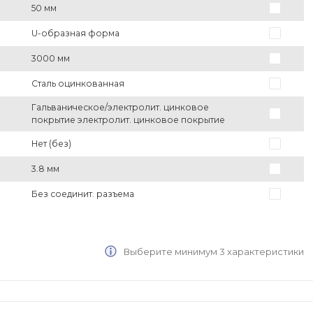
50 мм
U-образная форма
3000 мм
Сталь оцинкованная
Гальваническое/электролит. цинковое
покрытие электролит. цинковое покрытие
Нет (без)
3.8 мм
Без соединит. разъема
Выберите минимум 3 характеристики