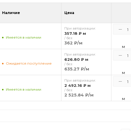
Наличие
Цена
При авторизации:
357.18 ₽
м
Имеется в наличии
/ без:
362 ₽
/м
м
При авторизации:
626.80 ₽
м
Ожидается поступление
/ без:
635.27 ₽
/м
м
При авторизации:
2 492.16 ₽
м
Имеется в наличии
/ без:
2 525.84 ₽
/м
м