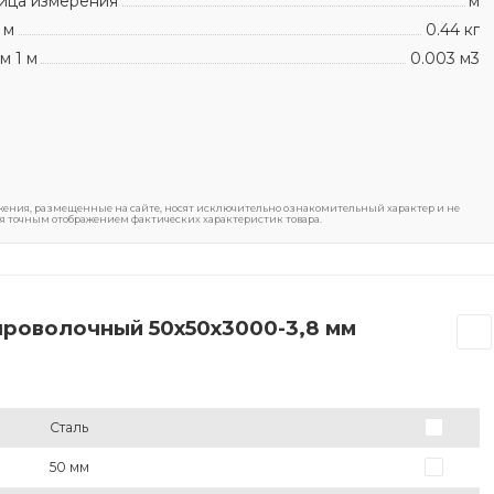
ица измерения
м
 м
0.44 кг
м 1 м
0.003 м3
ения, размещенные на сайте, носят исключительно ознакомительный характер и не
я точным отображением фактических характеристик товара.
проволочный 50х50х3000-3,8 мм
Сталь
50 мм