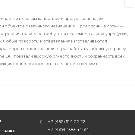
личается высоким качеством и предназначена для
и объектов различного назначения. Проволочные лотки R-
остроения трассы не требуются системные аксессуары (углы,
ков. Любые повороты и ответвления изготавливаются
оразмеров лотков позволяет разработать кабельную трассу
ne EKF показали высокую огнестойкость и сохранность всех
укция проволочного лотка делает его легким в
Л
+7 (495) 514-22-22
+7 (499) 400-44-94
СТАВКЕ