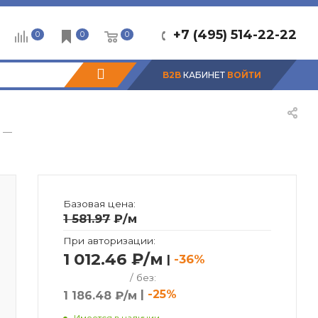
+7 (495) 514-22-22
0
0
0
B2B
КАБИНЕТ
ВОЙТИ
—
Базовая цена:
1 581.97
₽
/м
При авторизации:
1 012.46 ₽/м
|
-36%
/ без:
|
-25%
1 186.48 ₽/м
Имеется в наличии