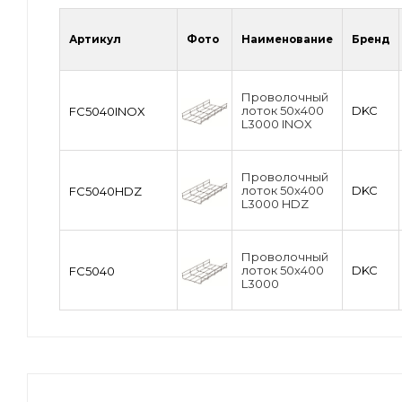
Артикул
Фото
Наименование
Бренд
Проволочный
лоток 50х400
DKC
FC5040INOX
L3000 INOX
Проволочный
лоток 50х400
DKC
FC5040HDZ
L3000 HDZ
Проволочный
лоток 50х400
DKC
FC5040
L3000