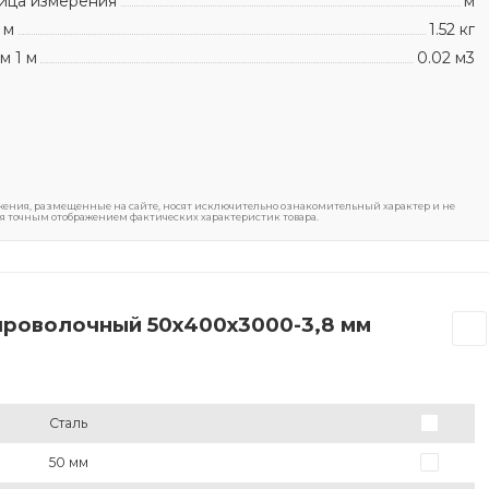
ица измерения
м
 м
1.52 кг
м 1 м
0.02 м3
ения, размещенные на сайте, носят исключительно ознакомительный характер и не
я точным отображением фактических характеристик товара.
проволочный 50х400х3000-3,8 мм
Сталь
50 мм