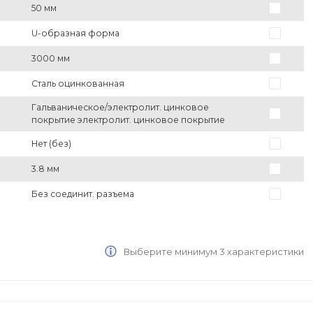
50 мм
U-образная форма
3000 мм
Сталь оцинкованная
Гальваническое/электролит. цинковое
покрытие электролит. цинковое покрытие
Нет (без)
3.8 мм
Без соединит. разъема
Выберите минимум 3 характеристики