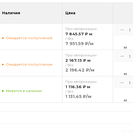
Наличие
Цена
При авторизации:
7 845.57 ₽
м
Ожидается поступление
/ без:
7 951.59 ₽
/м
м
При авторизации:
2 167.13 ₽
м
Ожидается поступление
/ без:
2 196.42 ₽
/м
м
При авторизации:
1 116.36 ₽
м
Имеется в наличии
/ без:
1 131.45 ₽
/м
м