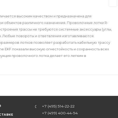
личается высоким качеством и предназначена для
и объектов различного назначения. Проволочные лотки R-
остроения трассы не требуются системные аксессуары (углы,
ков. Любые повороты и ответвления изготавливаются
оразмеров лотков позволяет разработать кабельную трассу
ne EKF показали высокую огнестойкость и сохранность всех
укция проволочного лотка делает его легким в
Л
+7 (495) 514-22-22
+7 (499) 400-44-94
СТАВКЕ