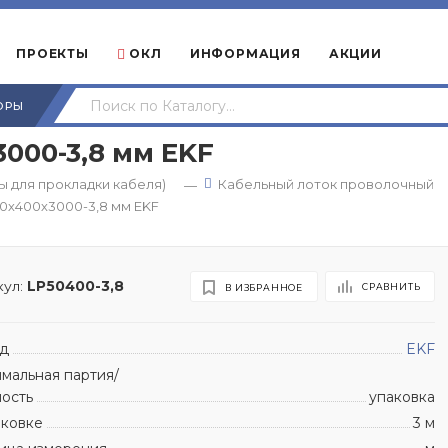
ПРОЕКТЫ
ОКЛ
ИНФОРМАЦИЯ
АКЦИИ
ОРЫ
000-3,8 мм EKF
 для прокладки кабеля)
Кабельный лоток проволочный
—
0х400х3000-3,8 мм EKF
ул:
LP50400-3,8
СРАВНИТЬ
В ИЗБРАННОЕ
д
EKF
мальная партия/
ность
упаковка
аковке
3 м