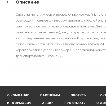
Описание
Система металлических проволочных лотков R-Line от
размещения силовых и информационных кабелей внутр
Line позволяют значительно и проще в монтаже. Для п
ответвители, переходники), как для других типов лот
непосредственно на месте монтажа. Широкий ряд тип
любой сложности. Испытания проволочных лотков R-Li
характеристик в условиях пожара. Облегченная констр
транспортировке и хранении.
О КОМПАНИИ
ПАРТНЕРАМ
ПРОЕКТЫ
ОК
ИНФОРМАЦИЯ
АКЦИИ
ПРО ОПЛАТУ
О ДО