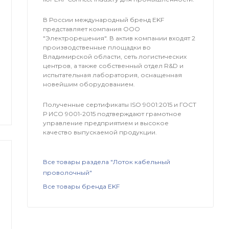
В России международный бренд EKF
представляет компания OOO
"Электрорешения". В актив компании входят 2
производственные площадки во
Владимирской области, сеть логистических
центров, а также собственный отдел R&D и
испытательная лаборатория, оснащенная
новейшим оборудованием.
Полученные сертификаты ISO 9001:2015 и ГОСТ
Р ИСО 9001-2015 подтверждают грамотное
управление предприятием и высокое
качество выпускаемой продукции.
Все товары раздела "Лоток кабельный
проволочный"
Все товары бренда EKF