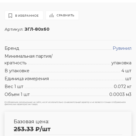
СРАВНИТЬ
В ИЗБРАННОЕ
Артикул:
ЗГЛ-80х60
Бренд
Рувинил
Минимальная партия/
кратность
упаковка
В упаковке
4 шт
Единица измерения
шт
Вес 1 шт
0.072 кг
Объем 1 шт
0.0003 м3
Изображения, размещенные на сайте, носят исключительно ознакомительный характер и не являются точным отображением
фактических характеристик товара.
Базовая цена:
253.33
₽
/шт