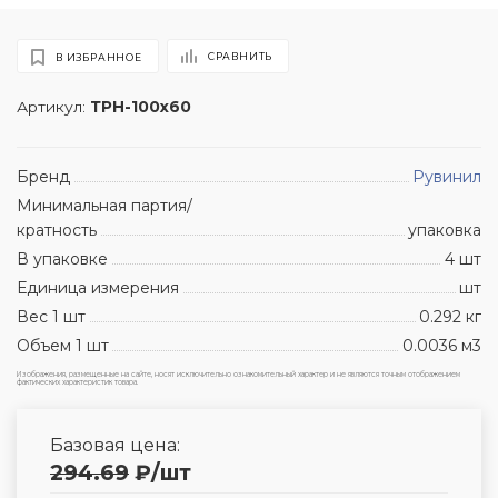
СРАВНИТЬ
В ИЗБРАННОЕ
Артикул:
ТРН-100х60
Бренд
Рувинил
Минимальная партия/
кратность
упаковка
В упаковке
4 шт
Единица измерения
шт
Вес 1 шт
0.292 кг
Объем 1 шт
0.0036 м3
Изображения, размещенные на сайте, носят исключительно ознакомительный характер и не являются точным отображением
фактических характеристик товара.
Базовая цена:
294.69
₽
/шт