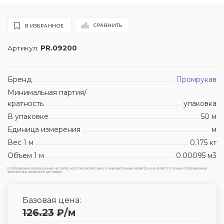
СРАВНИТЬ
В ИЗБРАННОЕ
Артикул:
PR.09200
Бренд
Промрукав
Минимальная партия/
кратность
упаковка
В упаковке
50 м
Единица измерения
м
Вес 1 м
0.175 кг
Объем 1 м
0.00095 м3
Изображения, размещенные на сайте, носят исключительно ознакомительный характер и не являются точным отображением
фактических характеристик товара.
Базовая цена:
126.23
₽
/м