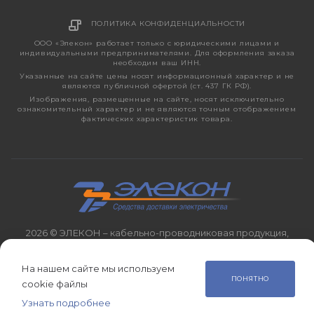
ПОЛИТИКА КОНФИДЕНЦИАЛЬНОСТИ
ООО «Элекон» работает только с юридическими лицами и
индивидуальными предпринимателями. Для оформления заказа
необходим ваш ИНН.
Указанные на сайте цены носят информационный характер и не
являются публичной офертой (ст. 437 ГК РФ).
Изображения, размещенные на сайте, носят исключительно
ознакомительный характер и не являются точным отображением
фактических характеристик товара.
2026 © ЭЛЕКОН – кабельно-проводниковая продукция,
электротехническая продукция, светотехника с 1998 года.
На нашем сайте мы используем
ПОНЯТНО
cookie файлы
Узнать подробнее