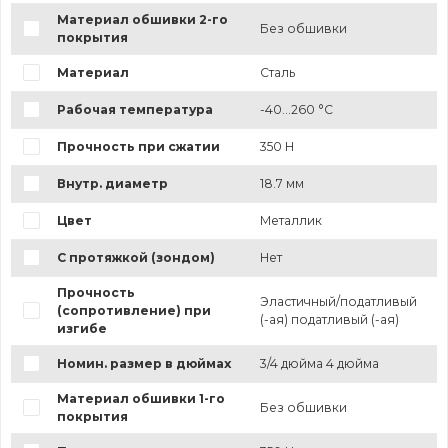
Материал обшивки 2-го
Без обшивки
покрытия
Материал
Сталь
Рабочая температура
-40...260 °C
Прочность при сжатии
350 Н
Внутр. диаметр
18.7 мм
Цвет
Металлик
С протяжкой (зондом)
Нет
Прочность
Эластичный/податливый
(сопротивление) при
(-ая) податливый (-ая)
изгибе
Номин. размер в дюймах
3/4 дюйма 4 дюйма
Материал обшивки 1-го
Без обшивки
покрытия